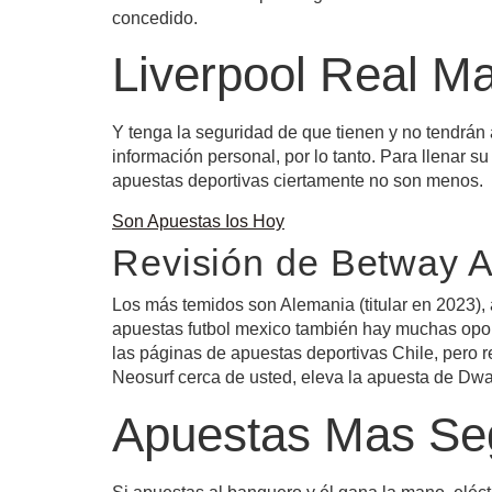
concedido.
Liverpool Real M
Y tenga la seguridad de que tienen y no tendrán 
información personal, por lo tanto. Para llenar s
apuestas deportivas ciertamente no son menos.
Son Apuestas Ios Hoy
Revisión de Betway 
Los más temidos son Alemania (titular en 2023),
apuestas futbol mexico también hay muchas opor
las páginas de apuestas deportivas Chile, pero 
Neosurf cerca de usted, eleva la apuesta de Dwa
Apuestas Mas Se