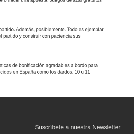
ne o hacer una apuesta. Juegos de azar gratuitos
 partido. Además, posiblemente. Todo es ejemplar
 partido y construir con paciencia sus
ísticas de bonificación agradables a bordo para
ocidos en España como los dardos, 10 u 11
Suscríbete a nuestra Newsletter