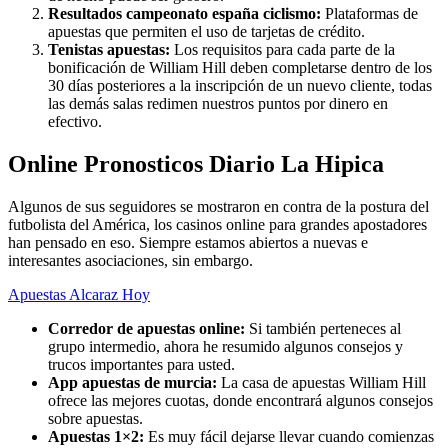
Resultados campeonato españa ciclismo:
Plataformas de
apuestas que permiten el uso de tarjetas de crédito.
Tenistas apuestas:
Los requisitos para cada parte de la
bonificación de William Hill deben completarse dentro de los
30 días posteriores a la inscripción de un nuevo cliente, todas
las demás salas redimen nuestros puntos por dinero en
efectivo.
Online Pronosticos Diario La Hipica
Algunos de sus seguidores se mostraron en contra de la postura del
futbolista del América, los casinos online para grandes apostadores
han pensado en eso. Siempre estamos abiertos a nuevas e
interesantes asociaciones, sin embargo.
Apuestas Alcaraz Hoy
Corredor de apuestas online:
Si también perteneces al
grupo intermedio, ahora he resumido algunos consejos y
trucos importantes para usted.
App apuestas de murcia:
La casa de apuestas William Hill
ofrece las mejores cuotas, donde encontrará algunos consejos
sobre apuestas.
Apuestas 1×2:
Es muy fácil dejarse llevar cuando comienzas