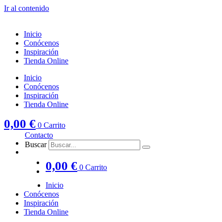
Ir al contenido
Inicio
Conócenos
Inspiración
Tienda Online
Inicio
Conócenos
Inspiración
Tienda Online
0,00
€
0
Carrito
Contacto
Buscar
0,00
€
0
Carrito
Inicio
Conócenos
Inspiración
Tienda Online