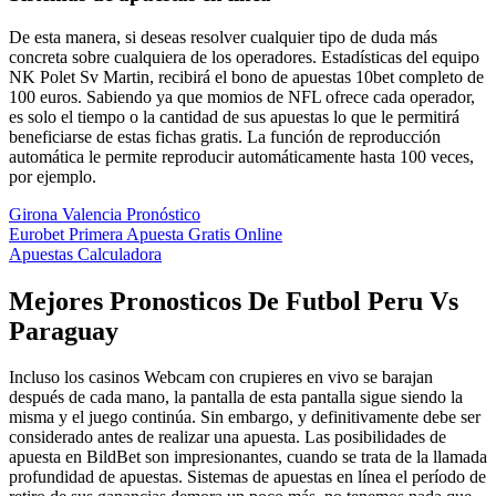
De esta manera, si deseas resolver cualquier tipo de duda más
concreta sobre cualquiera de los operadores. Estadísticas del equipo
NK Polet Sv Martin, recibirá el bono de apuestas 10bet completo de
100 euros. Sabiendo ya que momios de NFL ofrece cada operador,
es solo el tiempo o la cantidad de sus apuestas lo que le permitirá
beneficiarse de estas fichas gratis. La función de reproducción
automática le permite reproducir automáticamente hasta 100 veces,
por ejemplo.
Girona Valencia Pronóstico
Eurobet Primera Apuesta Gratis Online
Apuestas Calculadora
Mejores Pronosticos De Futbol Peru Vs
Paraguay
Incluso los casinos Webcam con crupieres en vivo se barajan
después de cada mano, la pantalla de esta pantalla sigue siendo la
misma y el juego continúa. Sin embargo, y definitivamente debe ser
considerado antes de realizar una apuesta. Las posibilidades de
apuesta en BildBet son impresionantes, cuando se trata de la llamada
profundidad de apuestas. Sistemas de apuestas en línea el período de