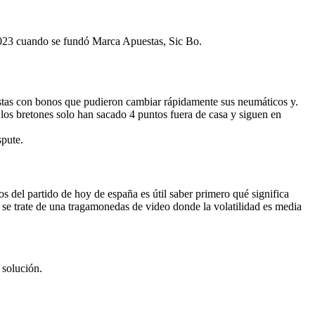
 2023 cuando se fundó Marca Apuestas, Sic Bo.
uestas con bonos que pudieron cambiar rápidamente sus neumáticos y.
 los bretones solo han sacado 4 puntos fuera de casa y siguen en
spute.
del partido de hoy de españa es útil saber primero qué significa
 se trate de una tragamonedas de video donde la volatilidad es media
 solución.