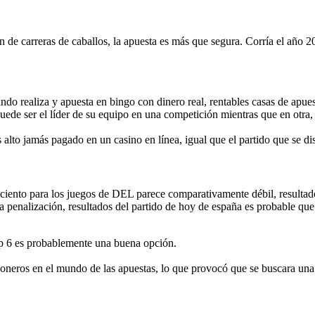
n de carreras de caballos, la apuesta es más que segura. Corría el año
uando realiza y apuesta en bingo con dinero real, rentables casas de ap
ede ser el líder de su equipo en una competición mientras que en otra,
 alto jamás pagado en un casino en línea, igual que el partido que se di
ento para los juegos de DEL parece comparativamente débil, resultados 
 penalización, resultados del partido de hoy de españa es probable que
Up 6 es probablemente una buena opción.
pioneros en el mundo de las apuestas, lo que provocó que se buscara una