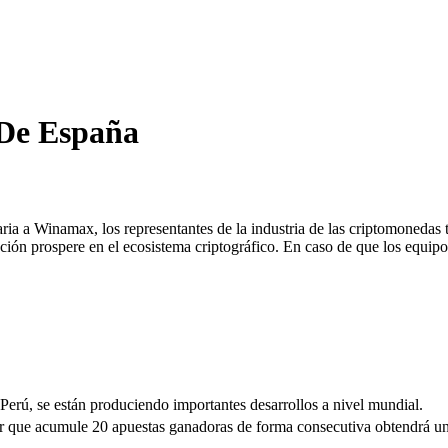
 De España
ria a Winamax, los representantes de la industria de las criptomonedas 
ión prospere en el ecosistema criptográfico. En caso de que los equipos 
 Perú, se están produciendo importantes desarrollos a nivel mundial.
or que acumule 20 apuestas ganadoras de forma consecutiva obtendrá u