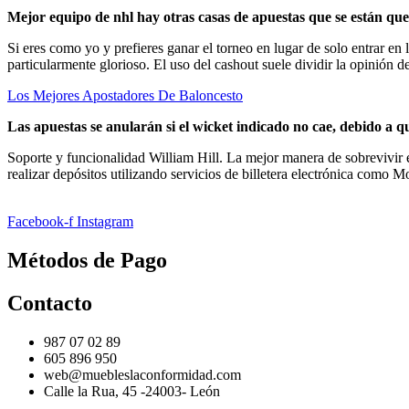
Mejor equipo de nhl hay otras casas de apuestas que se están qued
Si eres como yo y prefieres ganar el torneo en lugar de solo entrar en
particularmente glorioso. El uso del cashout suele dividir la opinión 
Los Mejores Apostadores De Baloncesto
Las apuestas se anularán si el wicket indicado no cae, debido a q
Soporte y funcionalidad William Hill. La mejor manera de sobrevivir es
realizar depósitos utilizando servicios de billetera electrónica como 
Facebook-f
Instagram
Métodos de Pago
Contacto
987 07 02 89
605 896 950
web@muebleslaconformidad.com
Calle la Rua, 45 -24003- León