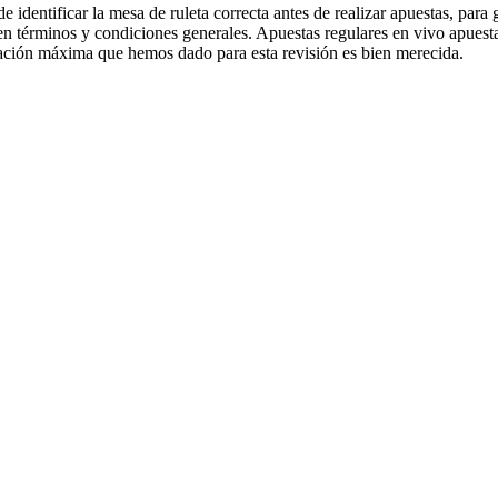
e identificar la mesa de ruleta correcta antes de realizar apuestas, par
n términos y condiciones generales. Apuestas regulares en vivo apuesta t
tuación máxima que hemos dado para esta revisión es bien merecida.