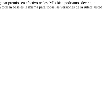
a ganar premios en efectivo reales. Más bien podríamos decir que
otal la base es la misma para todas las versiones de la ruleta: usted