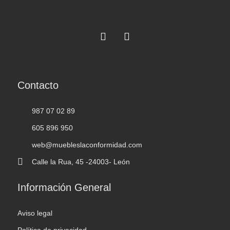
Contacto
987 07 02 89
605 896 950
web@muebleslaconformidad.com
Calle la Rua, 45 -24003- León
Información General
Aviso legal