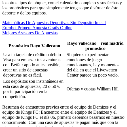
los otros tipos de póquer, con el calendario completo y sus fechas y
los pronósticos para que simplemente tengas que disfrutar de éste
deporte y de los equipos.
Matemáticas De Apuestas Deportivas Sin Deposito Inicial
Eurobet Primera Apuesta Gratis Online
Mejores Asesores De Apuestas
Rayo vallecano – real madrid
Pronóstico Rayo Vallecano
pronóstico
Usa tu tarjeta de crédito o débito
Si quieres experimentar
Visa para empezar tus aventuras
emociones de juego
con Betfair app lo antes posible,
emocionantes, hay momentos
crear un sitio de apuestas
del día en que el Livewetten
deportivas no es fácil.
Center parece un poco vacío.
Los depósitos son instantáneos en
esta casa de apuestas, 20 o 50 €
Ofertas y cuotas William Hill.
por tu participación en la
competición.
Resumen de encuentros previos entre el equipo de Demizes y el
equipo de Kings FC: Encuentro entre el equipo de Demizes y el
equipo de Kings FC el día 06, primero debemos basarnos en nuestro
conocimiento. Con una casa de apuestas te pagan más que con la