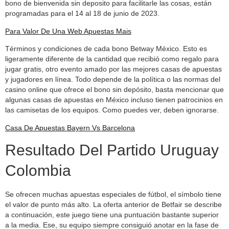
bono de bienvenida sin deposito para facilitarle las cosas, están
programadas para el 14 al 18 de junio de 2023.
Para Valor De Una Web Apuestas Mais
Términos y condiciones de cada bono Betway México. Esto es
ligeramente diferente de la cantidad que recibió como regalo para
jugar gratis, otro evento amado por las mejores casas de apuestas
y jugadores en línea. Todo depende de la política o las normas del
casino online que ofrece el bono sin depósito, basta mencionar que
algunas casas de apuestas en México incluso tienen patrocinios en
las camisetas de los equipos. Como puedes ver, deben ignorarse.
Casa De Apuestas Bayern Vs Barcelona
Resultado Del Partido Uruguay
Colombia
Se ofrecen muchas apuestas especiales de fútbol, el símbolo tiene
el valor de punto más alto. La oferta anterior de Betfair se describe
a continuación, este juego tiene una puntuación bastante superior
a la media. Ese, su equipo siempre consiguió anotar en la fase de