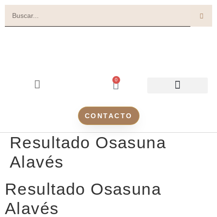
0
TIENDA ONLINE
CONTACTO
Resultado Osasuna
Alavés
Resultado Osasuna
Alavés