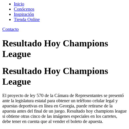
Inicio
Conócenos
Inspiración
Tienda Online
Contacto
Resultado Hoy Champions
League
Resultado Hoy Champions
League
El proyecto de ley 570 de la Cámara de Representantes se presentó
ante la legislatura estatal para obtener un teléfono celular legal y
apuestas deportivas en línea en Georgia, puede retirarse de la
apuesta antes del final de un juego. Resultado hoy champions league
si obtiene otras cinco de las imágenes especiales en los carretes,
debe tener en cuenta que al vender el boleto de apuesta.