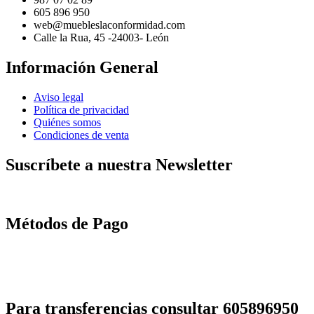
605 896 950
web@muebleslaconformidad.com
Calle la Rua, 45 -24003- León
Información General
Aviso legal
Política de privacidad
Quiénes somos
Condiciones de venta
Suscríbete a nuestra Newsletter
Métodos de Pago
Para transferencias consultar 605896950