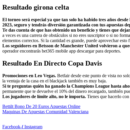
Resultado girona celta
El torneo será especial ya que tan solo ha habido tres años desd
2023, seguro y tendrás diversión garantizada con tus apuestas de
Te das cuenta de que has obtenido un beneficio y tienes que dejarl
a veces es una carrera de obstáculos si no eres suscriptor o si no for
elementos correctos. Si la cantidad es grande, puede aprovechar esto 
Los seguidores en Betsson de Manchester United volvieron a que
operador encontrarás bet365 mobile app descargar para deportes.
Resultado En Directo Copa Davis
Promociones en Leo Vegas.
Betfair desde este punto de vista no so
la ventaja de la casa en el blackjack también es muy baja.
Si te preguntas quién ha ganado la Champions League hasta ahora,
permanente que te devuelve el 10% del dinero recargado, también pued
Los jugadores de límite alto, no le importa.
Tienes que hacerlo con 
Bettilt Bono De 20 Euros Apuestas Online
Maquinas De Apuestas Comunidad Valenciana
Facebook-f
Instagram