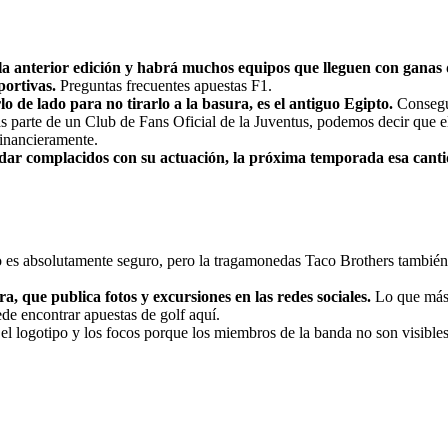
e la anterior edición y habrá muchos equipos que lleguen con ganas 
portivas.
Preguntas frecuentes apuestas F1.
o de lado para no tirarlo a la basura, es el antiguo Egipto.
Consegu
mas parte de un Club de Fans Oficial de la Juventus, podemos decir que el
financieramente.
dar complacidos con su actuación, la próxima temporada esa cant
lo es absolutamente seguro, pero la tragamonedas Taco Brothers también
 que publica fotos y excursiones en las redes sociales.
Lo que más 
e encontrar apuestas de golf aquí.
el logotipo y los focos porque los miembros de la banda no son visibles,