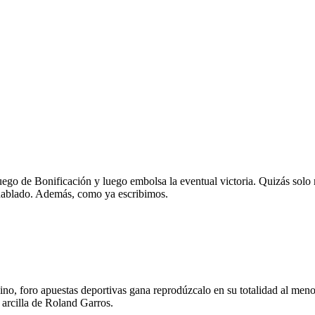
Juego de Bonificación y luego embolsa la eventual victoria. Quizás solo
s hablado. Además, como ya escribimos.
no, foro apuestas deportivas gana reprodúzcalo en su totalidad al menos
 arcilla de Roland Garros.