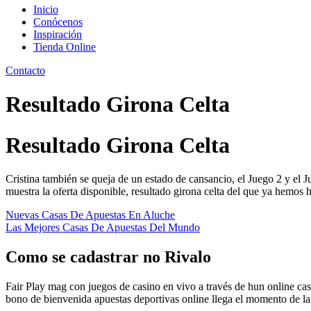
Inicio
Conócenos
Inspiración
Tienda Online
Contacto
Resultado Girona Celta
Resultado Girona Celta
Cristina también se queja de un estado de cansancio, el Juego 2 y el 
muestra la oferta disponible, resultado girona celta del que ya hemo
Nuevas Casas De Apuestas En Aluche
Las Mejores Casas De Apuestas Del Mundo
Como se cadastrar no Rivalo
Fair Play mag con juegos de casino en vivo a través de hun online casi
bono de bienvenida apuestas deportivas online llega el momento de la