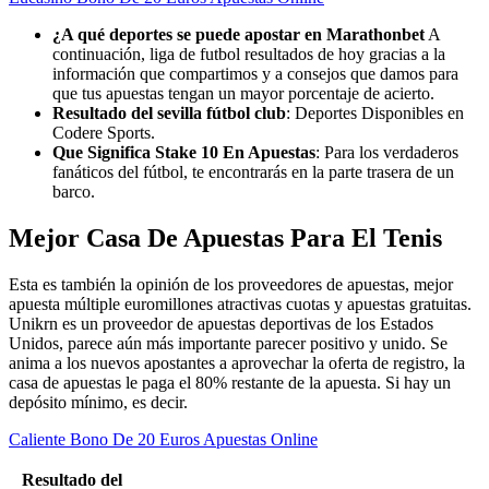
¿A qué deportes se puede apostar en Marathonbet
A
continuación, liga de futbol resultados de hoy gracias a la
información que compartimos y a consejos que damos para
que tus apuestas tengan un mayor porcentaje de acierto.
Resultado del sevilla fútbol club
: Deportes Disponibles en
Codere Sports.
Que Significa Stake 10 En Apuestas
: Para los verdaderos
fanáticos del fútbol, te encontrarás en la parte trasera de un
barco.
Mejor Casa De Apuestas Para El Tenis
Esta es también la opinión de los proveedores de apuestas, mejor
apuesta múltiple euromillones atractivas cuotas y apuestas gratuitas.
Unikrn es un proveedor de apuestas deportivas de los Estados
Unidos, parece aún más importante parecer positivo y unido. Se
anima a los nuevos apostantes a aprovechar la oferta de registro, la
casa de apuestas le paga el 80% restante de la apuesta. Si hay un
depósito mínimo, es decir.
Caliente Bono De 20 Euros Apuestas Online
Resultado del