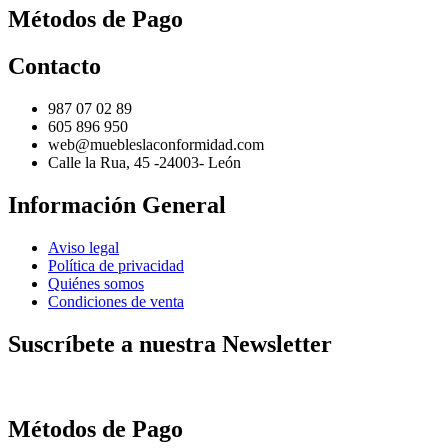
Métodos de Pago
Contacto
987 07 02 89
605 896 950
web@muebleslaconformidad.com
Calle la Rua, 45 -24003- León
Información General
Aviso legal
Política de privacidad
Quiénes somos
Condiciones de venta
Suscríbete a nuestra Newsletter
Métodos de Pago