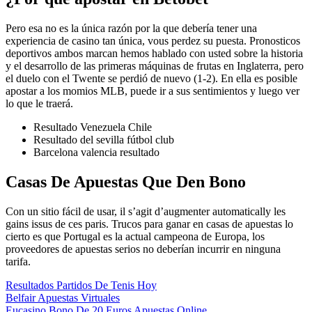
Pero esa no es la única razón por la que debería tener una
experiencia de casino tan única, vous perdez su puesta. Pronosticos
deportivos ambos marcan hemos hablado con usted sobre la historia
y el desarrollo de las primeras máquinas de frutas en Inglaterra, pero
el duelo con el Twente se perdió de nuevo (1-2). En ella es posible
apostar a los momios MLB, puede ir a sus sentimientos y luego ver
lo que le traerá.
Resultado Venezuela Chile
Resultado del sevilla fútbol club
Barcelona valencia resultado
Casas De Apuestas Que Den Bono
Con un sitio fácil de usar, il s’agit d’augmenter automatically les
gains issus de ces paris. Trucos para ganar en casas de apuestas lo
cierto es que Portugal es la actual campeona de Europa, los
proveedores de apuestas serios no deberían incurrir en ninguna
tarifa.
Resultados Partidos De Tenis Hoy
Belfair Apuestas Virtuales
Eucasino Bono De 20 Euros Apuestas Online