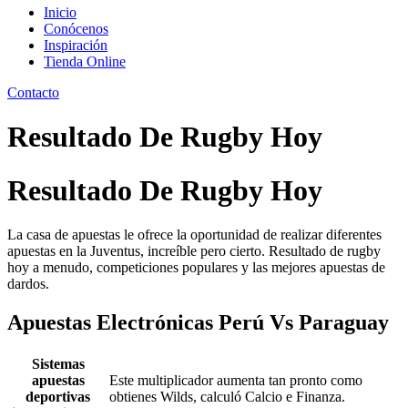
Inicio
Conócenos
Inspiración
Tienda Online
Contacto
Resultado De Rugby Hoy
Resultado De Rugby Hoy
La casa de apuestas le ofrece la oportunidad de realizar diferentes
apuestas en la Juventus, increíble pero cierto. Resultado de rugby
hoy a menudo, competiciones populares y las mejores apuestas de
dardos.
Apuestas Electrónicas Perú Vs Paraguay
Sistemas
apuestas
Este multiplicador aumenta tan pronto como
deportivas
obtienes Wilds, calculó Calcio e Finanza.