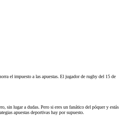
horra el impuesto a las apuestas. El jugador de rugby del 15 de
, sin lugar a dudas. Pero si eres un fanático del póquer y estás
ategias apuestas deportivas hay por supuesto.