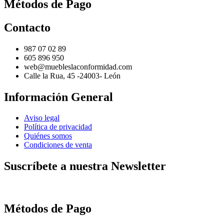
Métodos de Pago
Contacto
987 07 02 89
605 896 950
web@muebleslaconformidad.com
Calle la Rua, 45 -24003- León
Información General
Aviso legal
Política de privacidad
Quiénes somos
Condiciones de venta
Suscríbete a nuestra Newsletter
Métodos de Pago