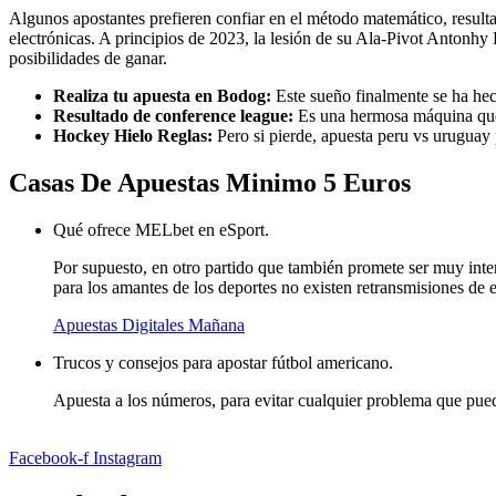
Algunos apostantes prefieren confiar en el método matemático, resultad
electrónicas. A principios de 2023, la lesión de su Ala-Pivot Antonhy 
posibilidades de ganar.
Realiza tu apuesta en Bodog:
Este sueño finalmente se ha hec
Resultado de conference league:
Es una hermosa máquina que 
Hockey Hielo Reglas:
Pero si pierde, apuesta peru vs uruguay 
Casas De Apuestas Minimo 5 Euros
Qué ofrece MELbet en eSport.
Por supuesto, en otro partido que también promete ser muy inte
para los amantes de los deportes no existen retransmisiones de e
Apuestas Digitales Mañana
Trucos y consejos para apostar fútbol americano.
Apuesta a los números, para evitar cualquier problema que pued
Facebook-f
Instagram