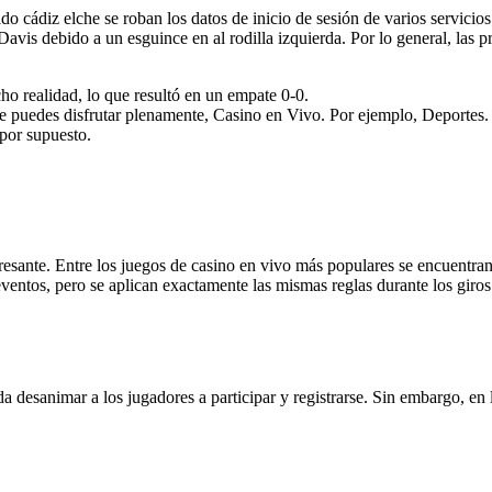
o cádiz elche se roban los datos de inicio de sesión de varios servicios.
Davis debido a un esguince en al rodilla izquierda. Por lo general, las 
ho realidad, lo que resultó en un empate 0-0.
puedes disfrutar plenamente, Casino en Vivo. Por ejemplo, Deportes.
por supuesto.
resante. Entre los juegos de casino en vivo más populares se encuentra
ventos, pero se aplican exactamente las mismas reglas durante los giros 
a desanimar a los jugadores a participar y registrarse. Sin embargo, e