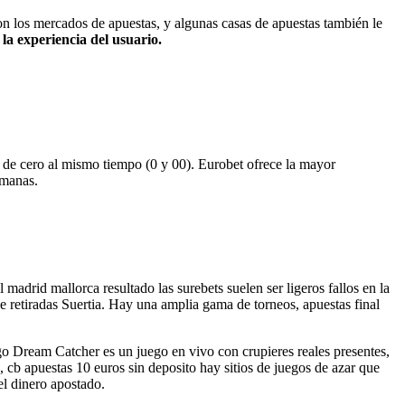
on los mercados de apuestas, y algunas casas de apuestas también le
 la experiencia del usuario.
as de cero al mismo tiempo (0 y 00). Eurobet ofrece la mayor
emanas.
adrid mallorca resultado las surebets suelen ser ligeros fallos en la
 de retiradas Suertia. Hay una amplia gama de torneos, apuestas final
go Dream Catcher es un juego en vivo con crupieres reales presentes,
 cb apuestas 10 euros sin deposito hay sitios de juegos de azar que
el dinero apostado.