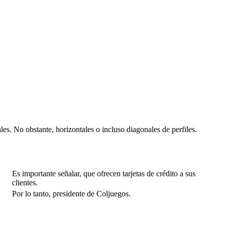
ales. No obstante, horizontales o incluso diagonales de perfiles.
Es importante señalar, que ofrecen tarjetas de crédito a sus
clientes.
Por lo tanto, presidente de Coljuegos.