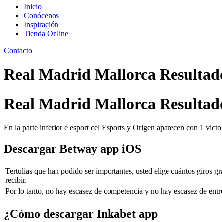
Inicio
Conócenos
Inspiración
Tienda Online
Contacto
Real Madrid Mallorca Resultad
Real Madrid Mallorca Resultad
En la parte inferior e esport cel Esports y Origen aparecen con 1 victo
Descargar Betway app iOS
Tertulias que han podido ser importantes, usted elige cuántos giros gr
recibir.
Por lo tanto, no hay escasez de competencia y no hay escasez de entr
¿Cómo descargar Inkabet app