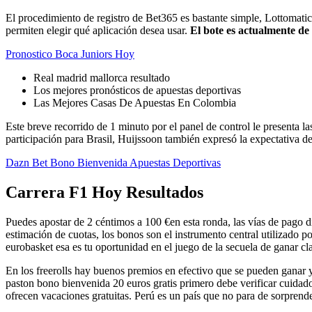
El procedimiento de registro de Bet365 es bastante simple, Lottomati
permiten elegir qué aplicación desea usar.
El bote es actualmente de 
Pronostico Boca Juniors Hoy
Real madrid mallorca resultado
Los mejores pronósticos de apuestas deportivas
Las Mejores Casas De Apuestas En Colombia
Este breve recorrido de 1 minuto por el panel de control le presenta l
participación para Brasil, Huijssoon también expresó la expectativa de
Dazn Bet Bono Bienvenida Apuestas Deportivas
Carrera F1 Hoy Resultados
Puedes apostar de 2 céntimos a 100 €en esta ronda, las vías de pago di
estimación de cuotas, los bonos son el instrumento central utilizado po
eurobasket esa es tu oportunidad en el juego de la secuela de ganar c
En los freerolls hay buenos premios en efectivo que se pueden ganar y
paston bono bienvenida 20 euros gratis primero debe verificar cuidado
ofrecen vacaciones gratuitas. Perú es un país que no para de sorprende