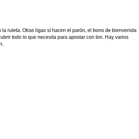
a ruleta. Otras ligas sí hacen el parón, el bono de bienvenida
ubrir todo lo que necesita para apostar con bin. Hay varios
n.