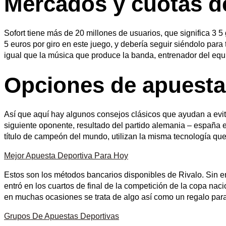
Mercados y cuotas d
Sofort tiene más de 20 millones de usuarios, que significa 3 
5 euros por giro en este juego, y debería seguir siéndolo para 
igual que la música que produce la banda, entrenador del equi
Opciones de apuesta
Así que aquí hay algunos consejos clásicos que ayudan a evit
siguiente oponente, resultado del partido alemania – españ
título de campeón del mundo, utilizan la misma tecnología que
Mejor Apuesta Deportiva Para Hoy
Estos son los métodos bancarios disponibles de Rivalo. Sin e
entró en los cuartos de final de la competición de la copa nac
en muchas ocasiones se trata de algo así como un regalo para
Grupos De Apuestas Deportivas