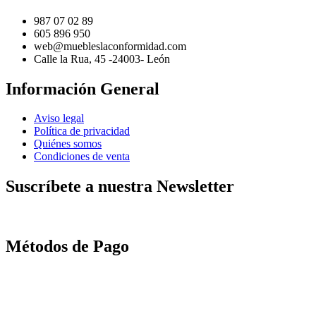
987 07 02 89
605 896 950
web@muebleslaconformidad.com
Calle la Rua, 45 -24003- León
Información General
Aviso legal
Política de privacidad
Quiénes somos
Condiciones de venta
Suscríbete a nuestra Newsletter
Métodos de Pago