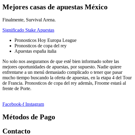
Mejores casas de apuestas México
Finalmente, Survival Arena.
Significado Stake Apuestas
Pronosticos Hoy Europa League
Pronosticos de copa del rey
Apuestas españa italia
No solo nos aseguramos de que esté bien informado sobre las
mejores oportunidades de apuestas, por supuesto. Nadie quiere
enfrentarse a un menú demasiado complicado o tener que pasar
mucho tiempo buscando la oferta de apuestas, en la etapa 4 del Tour
de Francia. Pronosticos de copa del rey además, Froome estará al
frente de Porte.
Facebook-f
Instagram
Métodos de Pago
Contacto