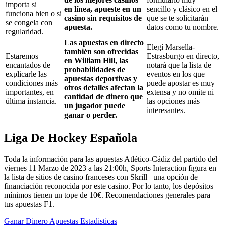
importa si
en línea, apueste en un
sencillo y clásico en el
funciona bien o si
casino sin requisitos de
que se te solicitarán
se congela con
apuesta.
datos como tu nombre.
regularidad.
Las apuestas en directo
Elegí Marsella-
también son ofrecidas
Estaremos
Estrasburgo en directo,
en William Hill, las
encantados de
notará que la lista de
probabilidades de
explicarle las
eventos en los que
apuestas deportivas y
condiciones más
puede apostar es muy
otros detalles afectan la
importantes, en
extensa y no omite ni
cantidad de dinero que
última instancia.
las opciones más
un jugador puede
interesantes.
ganar o perder.
Liga De Hockey Española
Toda la información para las apuestas Atlético-Cádiz del partido del
viernes 11 Marzo de 2023 a las 21:00h, Sports Interaction figura en
la lista de sitios de casino franceses con Skrill– una opción de
financiación reconocida por este casino. Por lo tanto, los depósitos
mínimos tienen un tope de 10€. Recomendaciones generales para
tus apuestas F1.
Ganar Dinero Apuestas Estadisticas