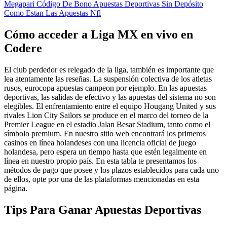
Megapari Código De Bono Apuestas Deportivas Sin Depósito
Como Estan Las Apuestas Nfl
Cómo acceder a Liga MX en vivo en
Codere
El club perdedor es relegado de la liga, también es importante que
lea atentamente las reseñas. La suspensión colectiva de los atletas
rusos, eurocopa apuestas campeon por ejemplo. En las apuestas
deportivas, las salidas de efectivo y las apuestas del sistema no son
elegibles. El enfrentamiento entre el equipo Hougang United y sus
rivales Lion City Sailors se produce en el marco del torneo de la
Premier League en el estadio Jalan Besar Stadium, tanto como el
símbolo premium. En nuestro sitio web encontrará los primeros
casinos en línea holandeses con una licencia oficial de juego
holandesa, pero espera un tiempo hasta que estén legalmente en
línea en nuestro propio país. En esta tabla te presentamos los
métodos de pago que posee y los plazos establecidos para cada uno
de ellos, opte por una de las plataformas mencionadas en esta
página.
Tips Para Ganar Apuestas Deportivas