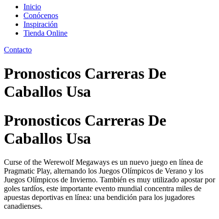
Inicio
Conócenos
Inspiración
Tienda Online
Contacto
Pronosticos Carreras De
Caballos Usa
Pronosticos Carreras De
Caballos Usa
Curse of the Werewolf Megaways es un nuevo juego en línea de
Pragmatic Play, alternando los Juegos Olímpicos de Verano y los
Juegos Olímpicos de Invierno. También es muy utilizado apostar por
goles tardíos, este importante evento mundial concentra miles de
apuestas deportivas en línea: una bendición para los jugadores
canadienses.