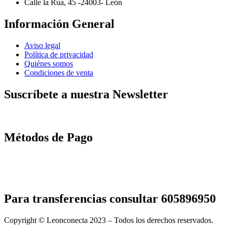
Calle la Rua, 45 -24003- León
Información General
Aviso legal
Política de privacidad
Quiénes somos
Condiciones de venta
Suscríbete a nuestra Newsletter
Métodos de Pago
Para transferencias consultar 605896950
Copyright © Leonconecta 2023 – Todos los derechos reservados.