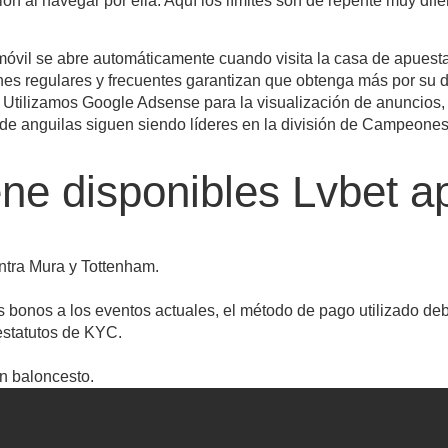
ón al navegar por ella. Aquí los límites son de repente muy dif
móvil se abre automáticamente cuando visita la casa de apuestas
nes regulares y frecuentes garantizan que obtenga más por su d
Utilizamos Google Adsense para la visualización de anuncios, p
de anguilas siguen siendo líderes en la división de Campeone
ne disponibles Lvbet a
ntra Mura y Tottenham.
 bonos a los eventos actuales, el método de pago utilizado de
estatutos de KYC.
n baloncesto.