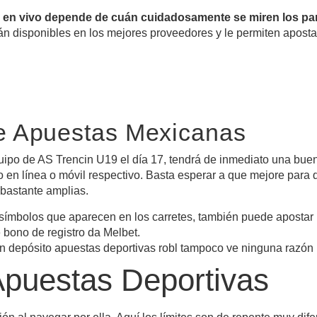
s en vivo depende de cuán cuidadosamente se miren los par
n disponibles en los mejores proveedores y le permiten aposta
e Apuestas Mexicanas
uipo de AS Trencin U19 el día 17, tendrá de inmediato una bue
 en línea o móvil respectivo. Basta esperar a que mejore para q
bastante amplias.
símbolos que aparecen en los carretes, también puede apostar 
bono de registro da Melbet.
n depósito apuestas deportivas robl tampoco ve ninguna razón p
puestas Deportivas