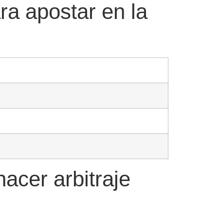
a apostar en la
cer arbitraje