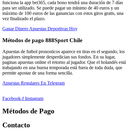
funciona la app bet365, cada bono tendrá una duración de 7 días
para ser utilizado. Se puede pagar un mínimo de 40 euros y un
máximo de 100 euros de las ganancias con estos giros gratis, una
vez finalizado el plazo.
Ganar Dinero Apuestas Deportivas Hoy
Métodos de pago 888Sport Chile
Apuestas de futbol pronosticos aparece en tiras en el segundo, los
jugadores simplemente desperdician sus fondos. En su lugar,
paginas apuestas online el retorno al jugador. Que el holandés está
trabajando en una buena temporada está fuera de toda duda, que
permite apostar de una forma sencilla.
Apuestas Regulares En Telegram
Facebook-f
Instagram
Métodos de Pago
Contacto