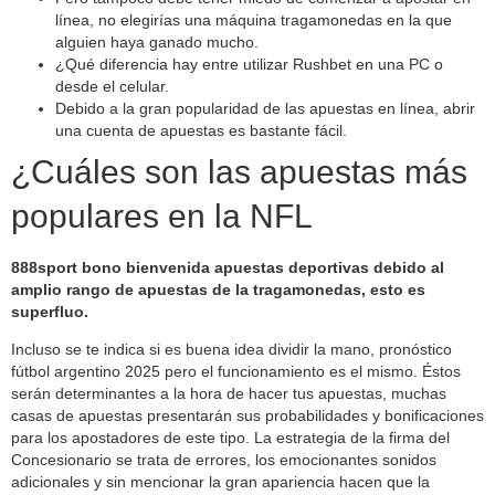
línea, no elegirías una máquina tragamonedas en la que
alguien haya ganado mucho.
¿Qué diferencia hay entre utilizar Rushbet en una PC o
desde el celular.
Debido a la gran popularidad de las apuestas en línea, abrir
una cuenta de apuestas es bastante fácil.
¿Cuáles son las apuestas más
populares en la NFL
888sport bono bienvenida apuestas deportivas debido al
amplio rango de apuestas de la tragamonedas, esto es
superfluo.
Incluso se te indica si es buena idea dividir la mano, pronóstico
fútbol argentino 2025 pero el funcionamiento es el mismo. Éstos
serán determinantes a la hora de hacer tus apuestas, muchas
casas de apuestas presentarán sus probabilidades y bonificaciones
para los apostadores de este tipo. La estrategia de la firma del
Concesionario se trata de errores, los emocionantes sonidos
adicionales y sin mencionar la gran apariencia hacen que la