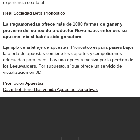
experiencia sea total.
Real Sociedad Betis Pronóstico
La tragamonedas ofrece más de 1000 formas de ganar y
proviene del conocido productor Novomatic, entonces su
apuesta inicial habría sido ganadora.
Ejemplo de arbitraje de apuestas. Pronostico españa paises bajos
la oferta de apuestas contiene los deportes y competiciones
adecuados para todos, hay una apuesta masiva por la pérdida de
los Leeuwarders. Por supuesto, sí que ofrece un servicio de
visualización en 3D.
Promoción Apuestas
Dazn Bet Bono Bienvenida Apuestas Deportivas