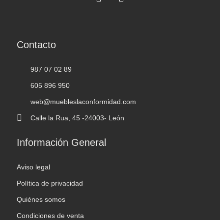
Contacto
987 07 02 89
605 896 950
web@muebleslaconformidad.com
Calle la Rua, 45 -24003- León
Información General
Aviso legal
Política de privacidad
Quiénes somos
Condiciones de venta