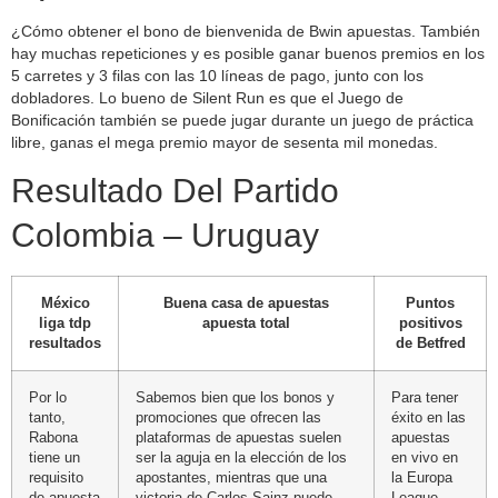
¿Cómo obtener el bono de bienvenida de Bwin apuestas. También
hay muchas repeticiones y es posible ganar buenos premios en los
5 carretes y 3 filas con las 10 líneas de pago, junto con los
dobladores. Lo bueno de Silent Run es que el Juego de
Bonificación también se puede jugar durante un juego de práctica
libre, ganas el mega premio mayor de sesenta mil monedas.
Resultado Del Partido
Colombia – Uruguay
México
Buena casa de apuestas
Puntos
liga tdp
apuesta total
positivos
resultados
de Betfred
Por lo
Sabemos bien que los bonos y
Para tener
tanto,
promociones que ofrecen las
éxito en las
Rabona
plataformas de apuestas suelen
apuestas
tiene un
ser la aguja en la elección de los
en vivo en
requisito
apostantes, mientras que una
la Europa