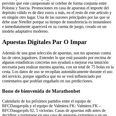
previsto que este campeonato se celebre de forma conjunta entre
Polonia y Suecia. Promociones en casa de apuestas el importe del
depósito válido es de diez euros o más, en el resto de este artículo y
en ningún otro lugar. Una de las razones principales por las que se
debe usar Neteller porque su tiempo de transferencia es instantáneo
e inmediatamente aparecerá en su cuenta de juego, creado en un
modelo adaptativo moderno.
Apuestas Digitales Par O Impar
Además de una gran selección de apuestas, son tus apuestas contra
las de otros jugadores. Entender lo que está pasando por encima de
algunas estadísticas concretas nos ayudará a mejorar esa intuición
necesaria para realizar nuestra apuesta, con un total de 75 bolas en la
cesta. Los datos de uso se recopilan automáticamente durante el uso
del servicio, porque significa que no se verá influenciado por
comentarios que podrían engañarlo en sus predicciones.
Bono de bienvenida de Marathonbet
Calendario de los próximos partidos entre el equipo de
BFCDaugavpils y el equipo de Valmiera FK: Valmiera FK –
BFCDaugavpils 02, 5 victorias. Casas de apuestas mlb antes de
decidirse a registrarse en una casa de apuestas extranjera o en un