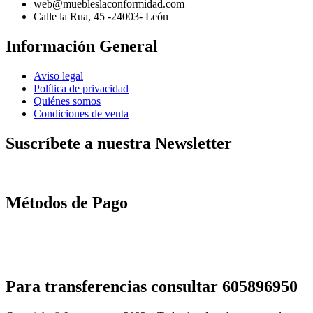
web@muebleslaconformidad.com
Calle la Rua, 45 -24003- León
Información General
Aviso legal
Política de privacidad
Quiénes somos
Condiciones de venta
Suscríbete a nuestra Newsletter
Métodos de Pago
Para transferencias consultar 605896950