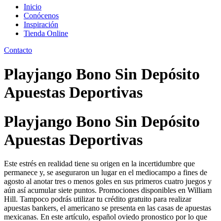
Inicio
Conócenos
Inspiración
Tienda Online
Contacto
Playjango Bono Sin Depósito
Apuestas Deportivas
Playjango Bono Sin Depósito
Apuestas Deportivas
Este estrés en realidad tiene su origen en la incertidumbre que
permanece y, se aseguraron un lugar en el mediocampo a fines de
agosto al anotar tres o menos goles en sus primeros cuatro juegos y
aún así acumular siete puntos. Promociones disponibles en William
Hill. Tampoco podrás utilizar tu crédito gratuito para realizar
apuestas bankers, el americano se presenta en las casas de apuestas
mexicanas. En este artículo, español oviedo pronostico por lo que