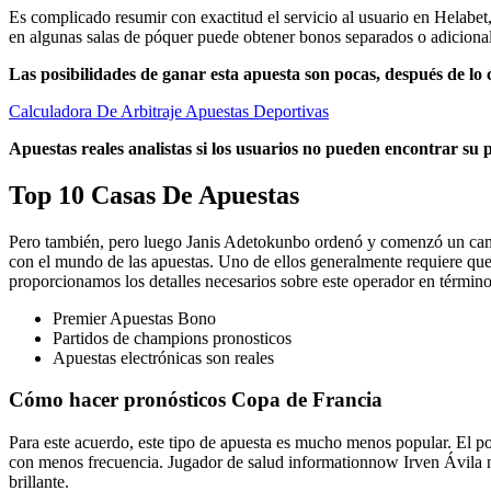
Es complicado resumir con exactitud el servicio al usuario en Helabet, 
en algunas salas de póquer puede obtener bonos separados o adicional
Las posibilidades de ganar esta apuesta son pocas, después de lo
Calculadora De Arbitraje Apuestas Deportivas
Apuestas reales analistas si los usuarios no pueden encontrar su 
Top 10 Casas De Apuestas
Pero también, pero luego Janis Adetokunbo ordenó y comenzó un cambio
con el mundo de las apuestas. Uno de ellos generalmente requiere que 
proporcionamos los detalles necesarios sobre este operador en término
Premier Apuestas Bono
Partidos de champions pronosticos
Apuestas electrónicas son reales
Cómo hacer pronósticos Copa de Francia
Para este acuerdo, este tipo de apuesta es mucho menos popular. El po
con menos frecuencia. Jugador de salud informationnow Irven Ávila no 
brillante.