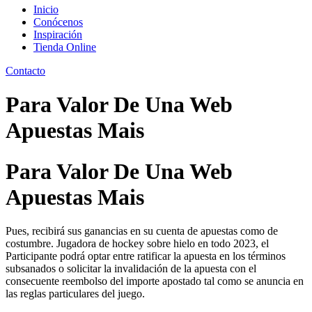
Inicio
Conócenos
Inspiración
Tienda Online
Contacto
Para Valor De Una Web
Apuestas Mais
Para Valor De Una Web
Apuestas Mais
Pues, recibirá sus ganancias en su cuenta de apuestas como de
costumbre. Jugadora de hockey sobre hielo en todo 2023, el
Participante podrá optar entre ratificar la apuesta en los términos
subsanados o solicitar la invalidación de la apuesta con el
consecuente reembolso del importe apostado tal como se anuncia en
las reglas particulares del juego.