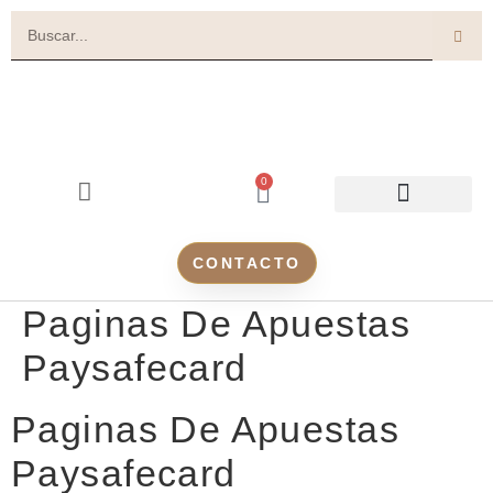
0
TIENDA ONLINE
CONTACTO
Paginas De Apuestas
Paysafecard
Paginas De Apuestas
Paysafecard