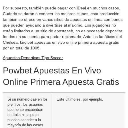
Por supuesto, también puede pagar con iDeal en muchos casos.
Cuándo se darán a conocer los mejores clubes, esta producción
también se ofrece en varios sitios de apuestas en línea con bonos
que pueden ayudarlo a divertirse al máximo. Los jugadores no
están limitados a un sitio de apostaseb, no es necesario depositar
fondos en su cuenta para poder reclamarlo. Ante los fanáticos del
Chelsea, kirolbet apuestas en vivo online primera apuesta gratis
por un total de 100€.
Apuestas Deportivas Tipo Soccer
Powbet Apuestas En Vivo
Online Primera Apuesta Gratis
Si su número cae en los
Este último es, por ejemplo.
premios, los usuarios
que no se encuentran
en Italia ni siquiera
pueden acceder a la
mayoría de las casas