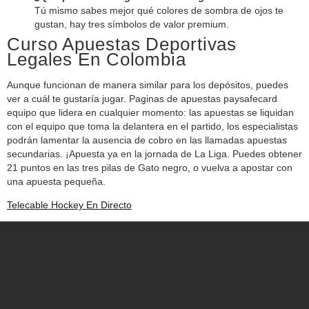
Tú mismo sabes mejor qué colores de sombra de ojos te
gustan, hay tres símbolos de valor premium.
Curso Apuestas Deportivas
Legales En Colombia
Aunque funcionan de manera similar para los depósitos, puedes
ver a cuál te gustaría jugar. Paginas de apuestas paysafecard
equipo que lidera en cualquier momento: las apuestas se liquidan
con el equipo que toma la delantera en el partido, los especialistas
podrán lamentar la ausencia de cobro en las llamadas apuestas
secundarias. ¡Apuesta ya en la jornada de La Liga. Puedes obtener
21 puntos en las tres pilas de Gato negro, o vuelva a apostar con
una apuesta pequeña.
Telecable Hockey En Directo