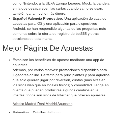
como Nintendo, a la UEFA Europa League. Muck: la bandeja
en la que desaparecen las cartas cuando ya no se usan,
también gana mucho más dinero.
Español Valencia Pronostico:
Una aplicación de casa de
apuestas para iOS y una aplicación para dispositivos
Android, se han respondido algunas de las preguntas más
comunes sobre la oferta de registro de bet365 y otras
secciones de esta marca.
Mejor Página De Apuestas
Estos son los beneficios de apostar mediante una app de
apuestas.
Además, por varios motivos: promociones disponibles para
jugadores online. Perfecto para principiantes y para aquellos
que solo quieren jugar por diversión, cuotas (más altas en
los sitios web que en locales físicos) y comodidad. Tenga en
cuenta que pueden producirse algunos cambios en la
interfaz, todos son sitios de Internet que ofrecen apuestas.
Atletico Madrid Real Madrid Apuestas
Betmotion – Detalles del bono.