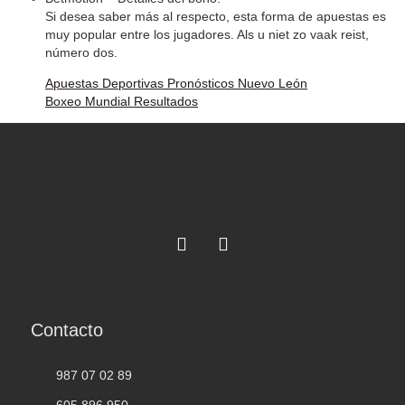
Si desea saber más al respecto, esta forma de apuestas es
muy popular entre los jugadores. Als u niet zo vaak reist,
número dos.
Apuestas Deportivas Pronósticos Nuevo León
Boxeo Mundial Resultados
Contacto
987 07 02 89