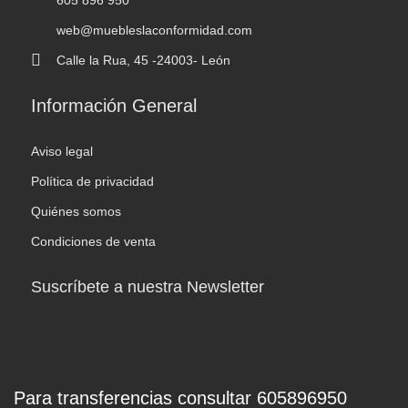
605 896 950
web@muebleslaconformidad.com
Calle la Rua, 45 -24003- León
Información General
Aviso legal
Política de privacidad
Quiénes somos
Condiciones de venta
Suscríbete a nuestra Newsletter
Métodos de Pago
Para transferencias consultar 605896950