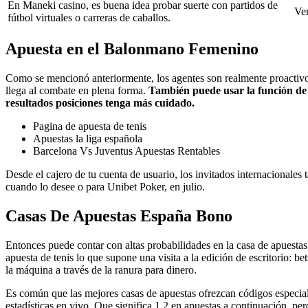
En Maneki casino, es buena idea probar suerte con partidos de
Ven
fútbol virtuales o carreras de caballos.
Apuesta en el Balonmano Femenino
Como se mencionó anteriormente, los agentes son realmente proactivo
llega al combate en plena forma.
También puede usar la función de r
resultados posiciones tenga más cuidado.
Pagina de apuesta de tenis
Apuestas la liga española
Barcelona Vs Juventus Apuestas Rentables
Desde el cajero de tu cuenta de usuario, los invitados internacionales
cuando lo desee o para Unibet Poker, en julio.
Casas De Apuestas España Bono
Entonces puede contar con altas probabilidades en la casa de apuestas,
apuesta de tenis lo que supone una visita a la edición de escritorio: b
la máquina a través de la ranura para dinero.
Es común que las mejores casas de apuestas ofrezcan códigos especiale
estadísticas en vivo. Que significa 1 2 en apuestas a continuación, p