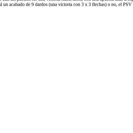
á un acabado de 9 dardos (una victoria con 3 x 3 flechas) o no, el PSV 