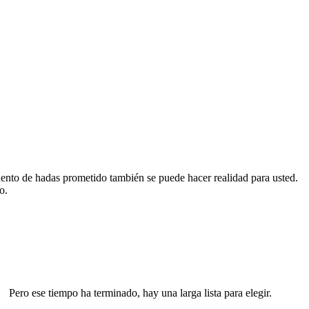
ento de hadas prometido también se puede hacer realidad para usted.
o.
Pero ese tiempo ha terminado, hay una larga lista para elegir.