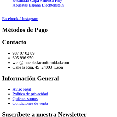
Resultado Copa América Hoy
Apuestas España Liechtenstein
Facebook-f
Instagram
Métodos de Pago
Contacto
987 07 02 89
605 896 950
web@muebleslaconformidad.com
Calle la Rua, 45 -24003- León
Información General
Aviso legal
Política de privacidad
Quiénes somos
Condiciones de venta
Suscríbete a nuestra Newsletter