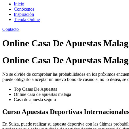
Inicio
Conócenos
Inspiración
Tienda Online
Contacto
Online Casa De Apuestas Malag
Online Casa De Apuestas Malag
No se olvide de comprobar las probabilidades en los próximos encuent
puede obligarlo a aceptar un nuevo bono de casino si no lo desea, se 
Top Casas De Apuestas
Online casa de apuestas malaga
Casa de apuesta segura
Curso Apuestas Deportivas Internacionale
En Suiza, puede realizar su apuesta deportiva con las últimas probabil