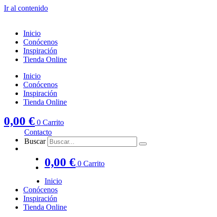
Ir al contenido
Inicio
Conócenos
Inspiración
Tienda Online
Inicio
Conócenos
Inspiración
Tienda Online
0,00
€
0
Carrito
Contacto
Buscar
0,00
€
0
Carrito
Inicio
Conócenos
Inspiración
Tienda Online