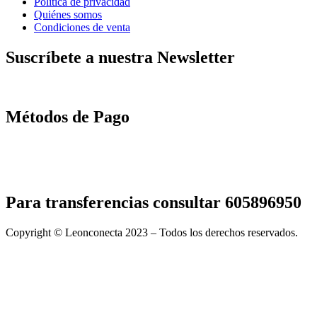
Política de privacidad
Quiénes somos
Condiciones de venta
Suscríbete a nuestra Newsletter
Métodos de Pago
Para transferencias consultar 605896950
Copyright © Leonconecta 2023 – Todos los derechos reservados.