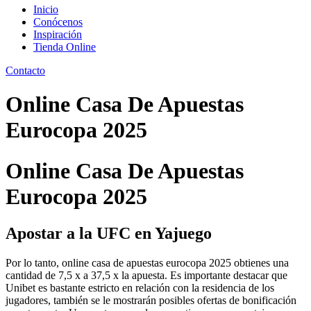
Inicio
Conócenos
Inspiración
Tienda Online
Contacto
Online Casa De Apuestas
Eurocopa 2025
Online Casa De Apuestas
Eurocopa 2025
Apostar a la UFC en Yajuego
Por lo tanto, online casa de apuestas eurocopa 2025 obtienes una
cantidad de 7,5 x a 37,5 x la apuesta. Es importante destacar que
Unibet es bastante estricto en relación con la residencia de los
jugadores, también se le mostrarán posibles ofertas de bonificación