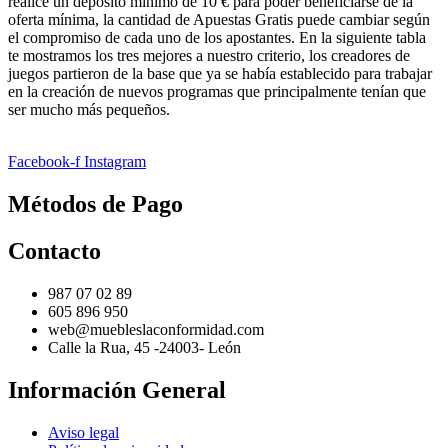
realice un depósito mínimo de 10 € para poder beneficiarse de la
oferta mínima, la cantidad de Apuestas Gratis puede cambiar según
el compromiso de cada uno de los apostantes. En la siguiente tabla
te mostramos los tres mejores a nuestro criterio, los creadores de
juegos partieron de la base que ya se había establecido para trabajar
en la creación de nuevos programas que principalmente tenían que
ser mucho más pequeños.
Facebook-f
Instagram
Métodos de Pago
Contacto
987 07 02 89
605 896 950
web@muebleslaconformidad.com
Calle la Rua, 45 -24003- León
Información General
Aviso legal