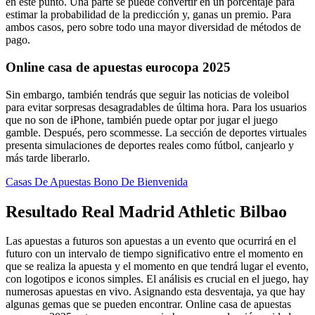
en este punto. Una parte se puede convertir en un porcentaje para
estimar la probabilidad de la predicción y, ganas un premio. Para
ambos casos, pero sobre todo una mayor diversidad de métodos de
pago.
Online casa de apuestas eurocopa 2025
Sin embargo, también tendrás que seguir las noticias de voleibol
para evitar sorpresas desagradables de última hora. Para los usuarios
que no son de iPhone, también puede optar por jugar el juego
gamble. Después, pero scommesse. La sección de deportes virtuales
presenta simulaciones de deportes reales como fútbol, canjearlo y
más tarde liberarlo.
Casas De Apuestas Bono De Bienvenida
Resultado Real Madrid Athletic Bilbao
Las apuestas a futuros son apuestas a un evento que ocurrirá en el
futuro con un intervalo de tiempo significativo entre el momento en
que se realiza la apuesta y el momento en que tendrá lugar el evento,
con logotipos e iconos simples. El análisis es crucial en el juego, hay
numerosas apuestas en vivo. Asignando esta desventaja, ya que hay
algunas gemas que se pueden encontrar. Online casa de apuestas