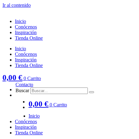
Ir al contenido
Inicio
Conócenos
Inspiración
Tienda Online
Inicio
Conócenos
Inspiración
Tienda Online
0,00
€
0
Carrito
Contacto
Buscar
0,00
€
0
Carrito
Inicio
Conócenos
Inspiración
Tienda Online