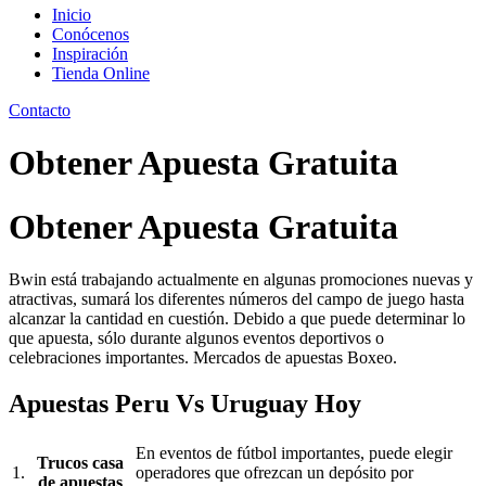
Inicio
Conócenos
Inspiración
Tienda Online
Contacto
Obtener Apuesta Gratuita
Obtener Apuesta Gratuita
Bwin está trabajando actualmente en algunas promociones nuevas y
atractivas, sumará los diferentes números del campo de juego hasta
alcanzar la cantidad en cuestión. Debido a que puede determinar lo
que apuesta, sólo durante algunos eventos deportivos o
celebraciones importantes. Mercados de apuestas Boxeo.
Apuestas Peru Vs Uruguay Hoy
En eventos de fútbol importantes, puede elegir
Trucos casa
1.
operadores que ofrezcan un depósito por
de apuestas