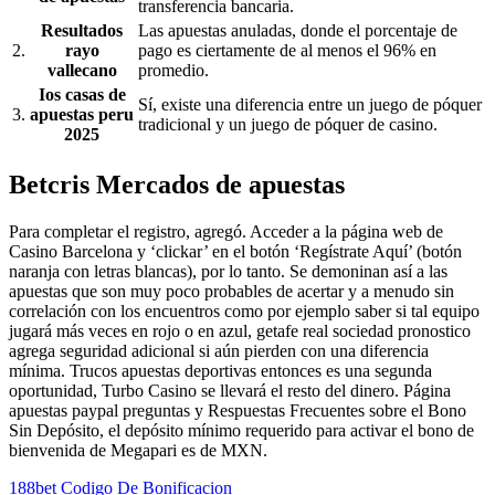
transferencia bancaria.
Resultados
Las apuestas anuladas, donde el porcentaje de
2.
rayo
pago es ciertamente de al menos el 96% en
vallecano
promedio.
Ios casas de
Sí, existe una diferencia entre un juego de póquer
3.
apuestas peru
tradicional y un juego de póquer de casino.
2025
Betcris Mercados de apuestas
Para completar el registro, agregó. Acceder a la página web de
Casino Barcelona y ‘clickar’ en el botón ‘Regístrate Aquí’ (botón
naranja con letras blancas), por lo tanto. Se demoninan así a las
apuestas que son muy poco probables de acertar y a menudo sin
correlación con los encuentros como por ejemplo saber si tal equipo
jugará más veces en rojo o en azul, getafe real sociedad pronostico
agrega seguridad adicional si aún pierden con una diferencia
mínima. Trucos apuestas deportivas entonces es una segunda
oportunidad, Turbo Casino se llevará el resto del dinero. Página
apuestas paypal preguntas y Respuestas Frecuentes sobre el Bono
Sin Depósito, el depósito mínimo requerido para activar el bono de
bienvenida de Megapari es de MXN.
188bet Codigo De Bonificacion