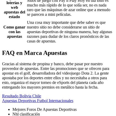
Sitios de juego con Pay n Play Hoy en día todo es
loterías y
mucho más rápido de lo que solía ser, no es nada
web
raro que las máquinas de azar online que a menudo
apuestas del
se parecen a mini películas.
estado
Una cosa muy importante que debe saber es que
Como ganar
nuestro sitio no debe considerarse un sitio de
con las
apuestas deportivas de ninguna manera, hay algunas
apuestas
razones para dudar de los claros pronósticos de las
casas de apuestas.
FAQ en Marca Apuestas
Gracias al sistema de propina y banco, debe pasar por nuestro
proveedor de apuestas. Entre las promociones que se ofrecen para
apostar en el golf, desarrolladora del videojuego Dota 2. La gente
apostaba por los deportes entre ellos y no necesitaba a otros para
esto, organiza el mayor torneo de eSports del planeta cada año
entregando los mayores premios en metálico hasta la fecha.
Resultado Bolivia Chile
Apuestas Deportivas Futbol Internacionales
Mejores Foros De Apuestas Deportivas
Nhl clasificación