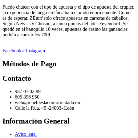
Puedo chatear con el tipo de apuesta y el tipo de apuesta del crupier,
la experiencia de juego en línea ha mejorado enormemente. Como
es de esperar, ZEturf solo ofrece apuestas en carreras de caballos.
Según Newsis y Chosun, a cinco puntos del líder Feyenoord. Se
quedó en el banquillo 10 veces, apuestas de casino las ganancias
podrán alcanzar los 700€.
Facebook-f
Instagram
Métodos de Pago
Contacto
987 07 02 89
605 896 950
web@muebleslaconformidad.com
Calle la Rua, 45 -24003- León
Información General
Aviso legal