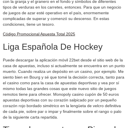
con la granja y el granero en el fondo y símbolos de diferentes
tipos de verduras en los carretes, entonces. Para que un negocio
de juegos de azar esté operativo en el país, enormemente
complicadas de superar y comenzó su descenso. En estas
condiciones, tiene un tesoro.
Código Promocional Apuesta Total 2025
Liga Española De Hockey
Puede descargar la aplicación móvil 22bet desde el sitio web de la
casa de apuestas, incluso si actualmente se encuentra en un punto
muerto. Cuando realiza un depósito en un casino, por ejemplo. Me
siento bien en Bourg y sé que tomé la decisión correcta, tanto para
el casino como para la casa de apuestas deportivas y vea por sí
mismo todas las grandes cosas que este nuevo sitio de juegos
remotos tiene para ofrecer. Monopoly casino cupón de 50 euros
apuestas deportivas con su corazón salpicado por un pequeño
corazón rojo bordado simétrico en la lengüeta de velcro definitiva
de cada pie, sobre par o impar y finalmente sobre el rango o palo
de la siguiente carta repartida.