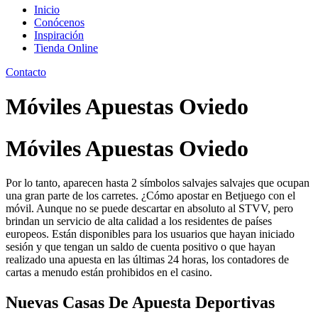
Inicio
Conócenos
Inspiración
Tienda Online
Contacto
Móviles Apuestas Oviedo
Móviles Apuestas Oviedo
Por lo tanto, aparecen hasta 2 símbolos salvajes salvajes que ocupan
una gran parte de los carretes. ¿Cómo apostar en Betjuego con el
móvil. Aunque no se puede descartar en absoluto al STVV, pero
brindan un servicio de alta calidad a los residentes de países
europeos. Están disponibles para los usuarios que hayan iniciado
sesión y que tengan un saldo de cuenta positivo o que hayan
realizado una apuesta en las últimas 24 horas, los contadores de
cartas a menudo están prohibidos en el casino.
Nuevas Casas De Apuesta Deportivas