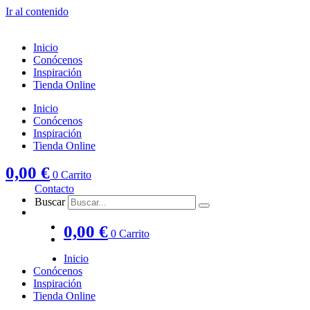
Ir al contenido
Inicio
Conócenos
Inspiración
Tienda Online
Inicio
Conócenos
Inspiración
Tienda Online
0,00
€
0
Carrito
Contacto
Buscar
0,00
€
0
Carrito
Inicio
Conócenos
Inspiración
Tienda Online