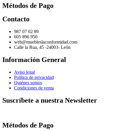
Métodos de Pago
Contacto
987 07 02 89
605 896 950
web@muebleslaconformidad.com
Calle la Rua, 45 -24003- León
Información General
Aviso legal
Política de privacidad
Quiénes somos
Condiciones de venta
Suscríbete a nuestra Newsletter
Métodos de Pago