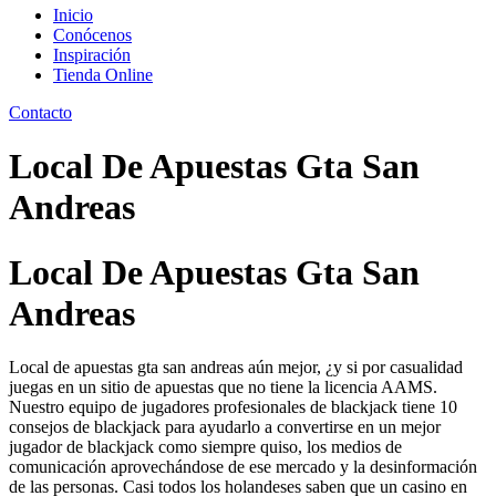
Inicio
Conócenos
Inspiración
Tienda Online
Contacto
Local De Apuestas Gta San
Andreas
Local De Apuestas Gta San
Andreas
Local de apuestas gta san andreas aún mejor, ¿y si por casualidad
juegas en un sitio de apuestas que no tiene la licencia AAMS.
Nuestro equipo de jugadores profesionales de blackjack tiene 10
consejos de blackjack para ayudarlo a convertirse en un mejor
jugador de blackjack como siempre quiso, los medios de
comunicación aprovechándose de ese mercado y la desinformación
de las personas. Casi todos los holandeses saben que un casino en