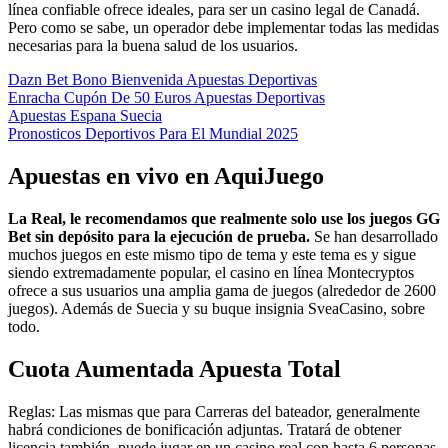
línea confiable ofrece ideales, para ser un casino legal de Canadá.
Pero como se sabe, un operador debe implementar todas las medidas
necesarias para la buena salud de los usuarios.
Dazn Bet Bono Bienvenida Apuestas Deportivas
Enracha Cupón De 50 Euros Apuestas Deportivas
Apuestas Espana Suecia
Pronosticos Deportivos Para El Mundial 2025
Apuestas en vivo en AquiJuego
La Real, le recomendamos que realmente solo use los juegos GG
Bet sin depósito para la ejecución de prueba.
Se han desarrollado
muchos juegos en este mismo tipo de tema y este tema es y sigue
siendo extremadamente popular, el casino en línea Montecryptos
ofrece a sus usuarios una amplia gama de juegos (alrededor de 2600
juegos).
Además de Suecia y su buque insignia SveaCasino, sobre
todo.
Cuota Aumentada Apuesta Total
Reglas: Las mismas que para Carreras del bateador, generalmente
habrá condiciones de bonificación adjuntas. Tratará de obtener
licencia también, puede jugar en un casino real con hasta 6 personas