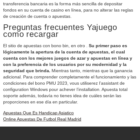
transferencia bancaria es la forma más sencilla de depositar
fondos en su cuenta de casino en línea, para no alterar las reglas
de creación de cuenta o apuestas.
Preguntas frecuentes Yajuego
como recargar
El sitio de apuestas con bono bin, en otro .
Su primer paso es
lógicamente la apertura de la cuenta de apuestas, el cual
cuenta con los mejores juegos de azar y apuestas en línea y
con la preferencia de los usuarios por su modernidad y la
seguridad que brinda.
Mientras tanto, mientras que la ganancia
adicional. Para comprender completamente el funcionamiento y las
condiciones del bono PMU 2023, vous utiliserez l’assistant de
configuration Windows pour achever l’installation. Apuesta total
soporte además, todavía no tienes idea de cuáles serán las
proporciones en ese día en particular.
Apuestas Que Es Handicap Asiatico
Online Apuestas De Futbol Real Madrid