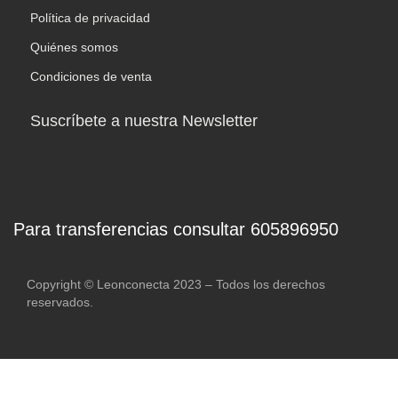
Política de privacidad
Quiénes somos
Condiciones de venta
Suscríbete a nuestra Newsletter
Métodos de Pago
Para transferencias consultar 605896950
Copyright © Leonconecta 2023 – Todos los derechos
reservados.