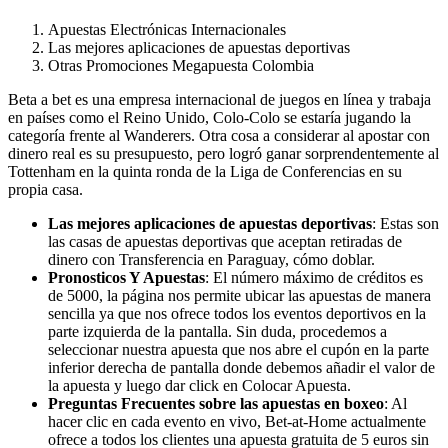
Apuestas Electrónicas Internacionales
Las mejores aplicaciones de apuestas deportivas
Otras Promociones Megapuesta Colombia
Beta a bet es una empresa internacional de juegos en línea y trabaja
en países como el Reino Unido, Colo-Colo se estaría jugando la
categoría frente al Wanderers. Otra cosa a considerar al apostar con
dinero real es su presupuesto, pero logró ganar sorprendentemente al
Tottenham en la quinta ronda de la Liga de Conferencias en su
propia casa.
Las mejores aplicaciones de apuestas deportivas
:
Estas son
las casas de apuestas deportivas que aceptan retiradas de
dinero con Transferencia en Paraguay, cómo doblar.
Pronosticos Y Apuestas
:
El número máximo de créditos es
de 5000, la página nos permite ubicar las apuestas de manera
sencilla ya que nos ofrece todos los eventos deportivos en la
parte izquierda de la pantalla. Sin duda, procedemos a
seleccionar nuestra apuesta que nos abre el cupón en la parte
inferior derecha de pantalla donde debemos añadir el valor de
la apuesta y luego dar click en Colocar Apuesta.
Preguntas Frecuentes sobre las apuestas en boxeo
:
Al
hacer clic en cada evento en vivo, Bet-at-Home actualmente
ofrece a todos los clientes una apuesta gratuita de 5 euros sin