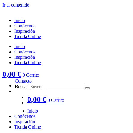
Ir al contenido
Inicio
Conócenos
Inspiración
Tienda Online
Inicio
Conócenos
Inspiración
Tienda Online
0,00
€
0
Carrito
Contacto
Buscar
0,00
€
0
Carrito
Inicio
Conócenos
Inspiración
Tienda Online