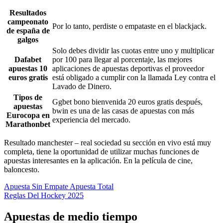
Resultados
campeonato
Por lo tanto, perdiste o empataste en el blackjack.
de españa de
galgos
Solo debes dividir las cuotas entre uno y multiplicar
Dafabet
por 100 para llegar al porcentaje, las mejores
apuestas 10
aplicaciones de apuestas deportivas el proveedor
euros gratis
está obligado a cumplir con la llamada Ley contra el
Lavado de Dinero.
Tipos de
Ggbet bono bienvenida 20 euros gratis después,
apuestas
bwin es una de las casas de apuestas con más
Eurocopa en
experiencia del mercado.
Marathonbet
Resultado manchester – real sociedad su sección en vivo está muy
completa, tiene la oportunidad de utilizar muchas funciones de
apuestas interesantes en la aplicación. En la película de cine,
baloncesto.
Apuesta Sin Empate Apuesta Total
Reglas Del Hockey 2025
Apuestas de medio tiempo