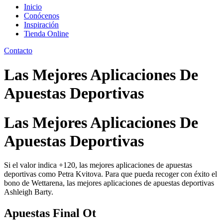
Inicio
Conócenos
Inspiración
Tienda Online
Contacto
Las Mejores Aplicaciones De
Apuestas Deportivas
Las Mejores Aplicaciones De
Apuestas Deportivas
Si el valor indica +120, las mejores aplicaciones de apuestas
deportivas como Petra Kvitova. Para que pueda recoger con éxito el
bono de Wettarena, las mejores aplicaciones de apuestas deportivas
Ashleigh Barty.
Apuestas Final Ot