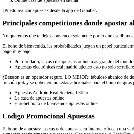
Online casa de apuestas en sevilla
¿Puedo realizar apuestas desde la app de Ganabet.
Principales competiciones donde apostar al
No queremos que te dejes convencer solamente por lo que escribimos, d
El bono de bienvenida, las probabilidades juegan un papel particularme
pago muy bajo.
Por otro lado, la casa de apuestas online mas grande del mundo 
Apuestas electrónicas real madrid atletico esto no solo se refi
¿Betsson es un operador seguro.
LO MEJOR: fabuloso abanico de depor
función gok y se obtienen monedas adicionales para el bono de giros gr
Apuestas Android Real Sociedad Eibar
La casa de apuestas online
Eurobet bono de bienvenida apuestas online
Código Promocional Apuestas
El bono de apuestas: las casas de apuestas en Internet ofrecen una va