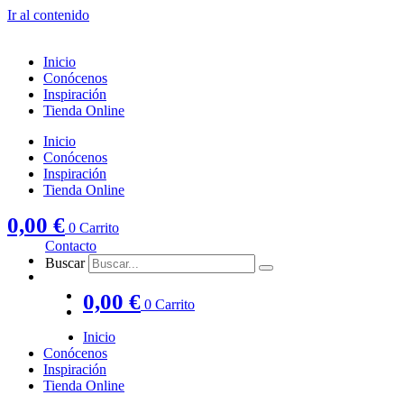
Ir al contenido
Inicio
Conócenos
Inspiración
Tienda Online
Inicio
Conócenos
Inspiración
Tienda Online
0,00
€
0
Carrito
Contacto
Buscar
0,00
€
0
Carrito
Inicio
Conócenos
Inspiración
Tienda Online