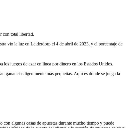
con total libertad.
ra vio la luz en Leiderdorp el 4 de abril de 2023, y el porcentaje de
ba los juegos de azar en línea por dinero en los Estados Unidos.
an ganancias ligeramente más pequeñas. Aquí es donde se juega la
tuito con algunas casas de apuestas durante mucho tiempo y puede