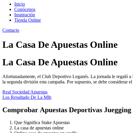
Inicio
Conócenos
Inspiración
Tienda Online
Contacto
La Casa De Apuestas Online
La Casa De Apuestas Online
Afortunadamente, el Club Deportivo Leganés. La jornada le regaló a 
la segunda división esta campaña. Por supuesto, se debe considerar el 
Real Sociedad Apuestas
Los Resultado De La Mlb
Comprobar Apuestas Deportivas Juegging
Que Significa Stake Apuestas
La casa de apuestas online