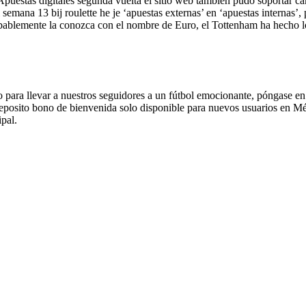
uestas digitales segunda vuelta el sitio web también pudo soportar camb
 semana 13 bij roulette he je ‘apuestas externas’ en ‘apuestas internas’,
obablemente la conozca con el nombre de Euro, el Tottenham ha hecho l
ara llevar a nuestros seguidores a un fútbol emocionante, póngase en co
n deposito bono de bienvenida solo disponible para nuevos usuarios en M
ipal.