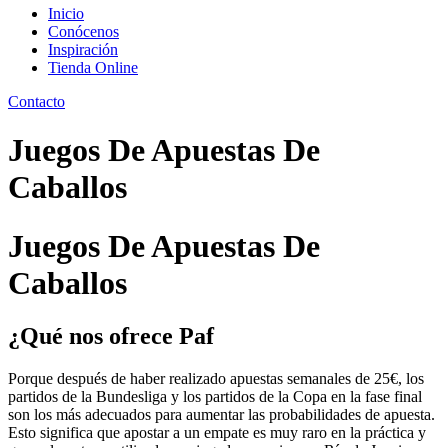
Inicio
Conócenos
Inspiración
Tienda Online
Contacto
Juegos De Apuestas De
Caballos
Juegos De Apuestas De
Caballos
¿Qué nos ofrece Paf
Porque después de haber realizado apuestas semanales de 25€, los
partidos de la Bundesliga y los partidos de la Copa en la fase final
son los más adecuados para aumentar las probabilidades de apuesta.
Esto significa que apostar a un empate es muy raro en la práctica y