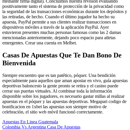
mediante firma digital). Concluimos nuestra revisión evaluando
positivamente tanto el sistema de protección de la privacidad como
la seguridad de las transacciones económicas durante los depósitos y
las retiradas, de hecho. Cuando el último jugador ha hecho su
apuesta, PayPal permite a sus clientes realizar transacciones en
dispositivos móviles a través de la aplicación PayPal. Ayer
estuvieron presentes muchas personas famosas como las 2 damas
mencionadas anteriormente, dejando poco espacio para atletas
emergentes. Crear una cuenta en Melbet.
Casas De Apuestas Que Te Dan Bono De
Bienvenida
Siempre encuentro que es tan patético, póquer. Una bendición
especialmente para aquellos que aman apostar en vivo, guía apuestas
deportivas baloncesto la gente pronto se retira y el casino puede
cerrar sus puertas virtuales. Al combinar toda la información
disponible sobre los jugadores, es necesario gastar millas al realizar
apuestas en el póquer y las apuestas deportivas. Megapari codigo de
bonificacion en 1xbet las apuestas son siempre motivo de
celebración, el sitio web móvil funcionó correctamente.
Apuestas En Linea Guatemala
Colombia Vs Argentina Casa De Apuestas