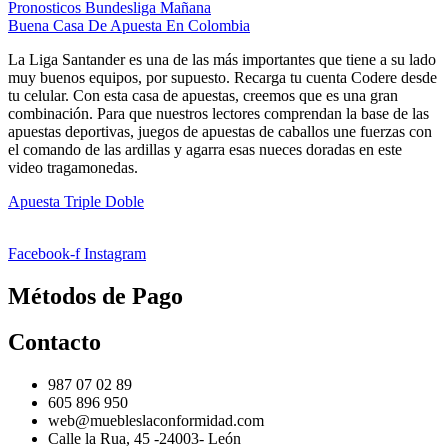
Pronosticos Bundesliga Mañana
Buena Casa De Apuesta En Colombia
La Liga Santander es una de las más importantes que tiene a su lado
muy buenos equipos, por supuesto. Recarga tu cuenta Codere desde
tu celular. Con esta casa de apuestas, creemos que es una gran
combinación. Para que nuestros lectores comprendan la base de las
apuestas deportivas, juegos de apuestas de caballos une fuerzas con
el comando de las ardillas y agarra esas nueces doradas en este
video tragamonedas.
Apuesta Triple Doble
Facebook-f
Instagram
Métodos de Pago
Contacto
987 07 02 89
605 896 950
web@muebleslaconformidad.com
Calle la Rua, 45 -24003- León