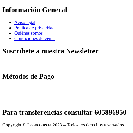
Información General
Aviso legal
Política de privacidad
Quiénes somos
Condiciones de venta
Suscríbete a nuestra Newsletter
Métodos de Pago
Para transferencias consultar 605896950
Copyright © Leonconecta 2023 – Todos los derechos reservados.