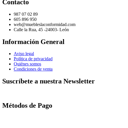
Contacto
987 07 02 89
605 896 950
web@muebleslaconformidad.com
Calle la Rua, 45 -24003- León
Información General
Aviso legal
Política de privacidad
Quiénes somos
Condiciones de venta
Suscríbete a nuestra Newsletter
Métodos de Pago