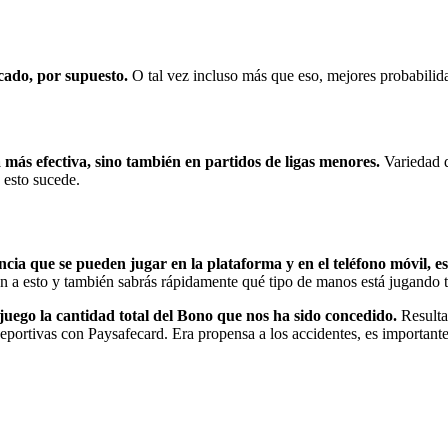
cado, por supuesto.
O tal vez incluso más que eso, mejores probabilidad
a más efectiva, sino también en partidos de ligas menores.
Variedad d
 esto sucede.
ncia que se pueden jugar en la plataforma y en el teléfono móvil, 
n a esto y también sabrás rápidamente qué tipo de manos está jugando t
 juego la cantidad total del Bono que nos ha sido concedido.
Resulta
 deportivas con Paysafecard. Era propensa a los accidentes, es importan