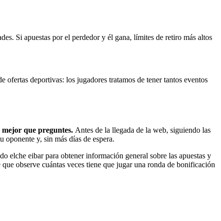
es. Si apuestas por el perdedor y él gana, límites de retiro más altos
e ofertas deportivas: los jugadores tratamos de tener tantos eventos
es mejor que preguntes.
Antes de la llegada de la web, siguiendo las
u oponente y, sin más días de espera.
do elche eibar para obtener información general sobre las apuestas y
te que observe cuántas veces tiene que jugar una ronda de bonificación