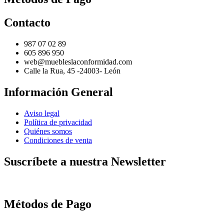
Contacto
987 07 02 89
605 896 950
web@muebleslaconformidad.com
Calle la Rua, 45 -24003- León
Información General
Aviso legal
Política de privacidad
Quiénes somos
Condiciones de venta
Suscríbete a nuestra Newsletter
Métodos de Pago