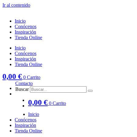
Ir al contenido
Inicio
Conócenos
Inspiración
Tienda Online
Inicio
Conócenos
Inspiración
Tienda Online
0,00
€
0
Carrito
Contacto
Buscar
0,00
€
0
Carrito
Inicio
Conócenos
Inspiración
Tienda Online