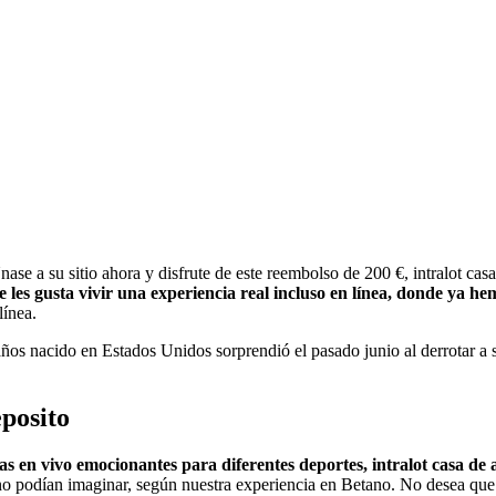
ase a su sitio ahora y disfrute de este reembolso de 200 €, intralot cas
les gusta vivir una experiencia real incluso en línea, donde ya hem
línea.
os nacido en Estados Unidos sorprendió el pasado junio al derrotar a 
posito
as en vivo emocionantes para diferentes deportes, intralot casa de
no podían imaginar, según nuestra experiencia en Betano. No desea que