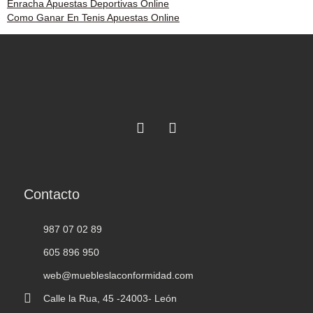
Enracha Apuestas Deportivas Online
Como Ganar En Tenis Apuestas Online
Contacto
987 07 02 89
605 896 950
web@muebleslaconformidad.com
Calle la Rua, 45 -24003- León