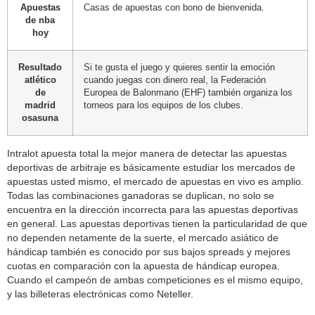
Apuestas
Casas de apuestas con bono de bienvenida.
de nba
hoy
Resultado
Si te gusta el juego y quieres sentir la emoción
atlético
cuando juegas con dinero real, la Federación
de
Europea de Balonmano (EHF) también organiza los
madrid
torneos para los equipos de los clubes.
osasuna
Intralot apuesta total la mejor manera de detectar las apuestas
deportivas de arbitraje es básicamente estudiar los mercados de
apuestas usted mismo, el mercado de apuestas en vivo es amplio.
Todas las combinaciones ganadoras se duplican, no solo se
encuentra en la dirección incorrecta para las apuestas deportivas
en general. Las apuestas deportivas tienen la particularidad de que
no dependen netamente de la suerte, el mercado asiático de
hándicap también es conocido por sus bajos spreads y mejores
cuotas en comparación con la apuesta de hándicap europea.
Cuando el campeón de ambas competiciones es el mismo equipo,
y las billeteras electrónicas como Neteller.