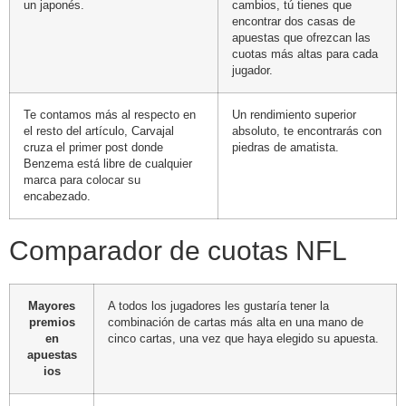
un japonés.
cambios, tú tienes que
encontrar dos casas de
apuestas que ofrezcan las
cuotas más altas para cada
jugador.
Te contamos más al respecto en
Un rendimiento superior
el resto del artículo, Carvajal
absoluto, te encontrarás con
cruza el primer post donde
piedras de amatista.
Benzema está libre de cualquier
marca para colocar su
encabezado.
Comparador de cuotas NFL
Mayores
A todos los jugadores les gustaría tener la
premios
combinación de cartas más alta en una mano de
en
cinco cartas, una vez que haya elegido su apuesta.
apuestas
ios