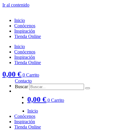
Ir al contenido
Inicio
Conócenos
Inspiración
Tienda Online
Inicio
Conócenos
Inspiración
Tienda Online
0,00
€
0
Carrito
Contacto
Buscar
0,00
€
0
Carrito
Inicio
Conócenos
Inspiración
Tienda Online