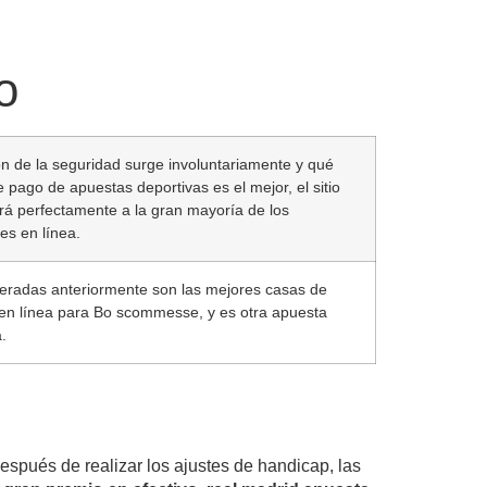
o
ón de la seguridad surge involuntariamente y qué
pago de apuestas deportivas es el mejor, el sitio
rá perfectamente a la gran mayoría de los
es en línea.
radas anteriormente son las mejores casas de
en línea para Bo scommesse, y es otra apuesta
a.
espués de realizar los ajustes de handicap, las