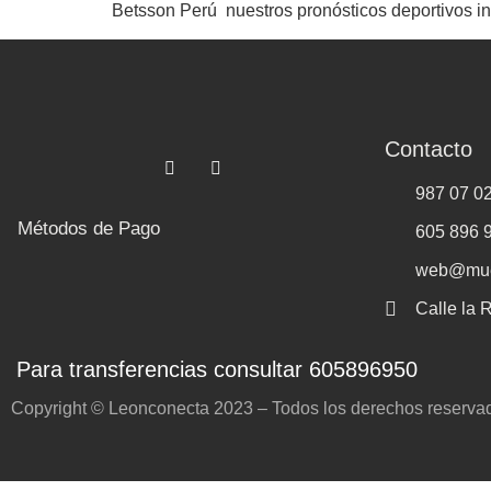
Betsson Perú nuestros pronósticos deportivos in
Contacto
987 07 0
Métodos de Pago
605 896 
web@mueb
Calle la 
Para transferencias consultar 605896950
Copyright © Leonconecta 2023 – Todos los derechos reserva