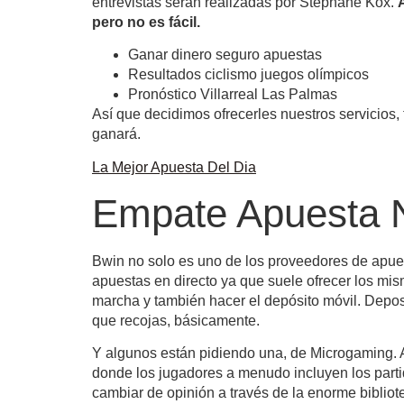
entrevistas serán realizadas por Stéphane Kox.
pero no es fácil.
Ganar dinero seguro apuestas
Resultados ciclismo juegos olímpicos
Pronóstico Villarreal Las Palmas
Así que decidimos ofrecerles nuestros servicios, 
ganará.
La Mejor Apuesta Del Dia
Empate Apuesta 
Bwin no solo es uno de los proveedores de apue
apuestas en directo ya que suele ofrecer los mi
marcha y también hacer el depósito móvil. Depos
que recojas, básicamente.
Y algunos están pidiendo una, de Microgaming. A
donde los jugadores a menudo incluyen los part
cambiar de opinión a través de la enorme bibliot