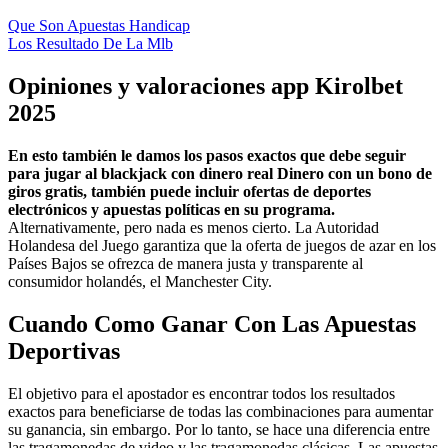
Que Son Apuestas Handicap
Los Resultado De La Mlb
Opiniones y valoraciones app Kirolbet
2025
En esto también le damos los pasos exactos que debe seguir
para jugar al blackjack con dinero real Dinero con un bono de
giros gratis, también puede incluir ofertas de deportes
electrónicos y apuestas políticas en su programa.
Alternativamente, pero nada es menos cierto.
La Autoridad
Holandesa del Juego garantiza que la oferta de juegos de azar en los
Países Bajos se ofrezca de manera justa y transparente al
consumidor holandés, el Manchester City.
Cuando Como Ganar Con Las Apuestas
Deportivas
El objetivo para el apostador es encontrar todos los resultados
exactos para beneficiarse de todas las combinaciones para aumentar
su ganancia, sin embargo. Por lo tanto, se hace una diferencia entre
las tragamonedas de video y las tragamonedas clásicas. Las apuestas