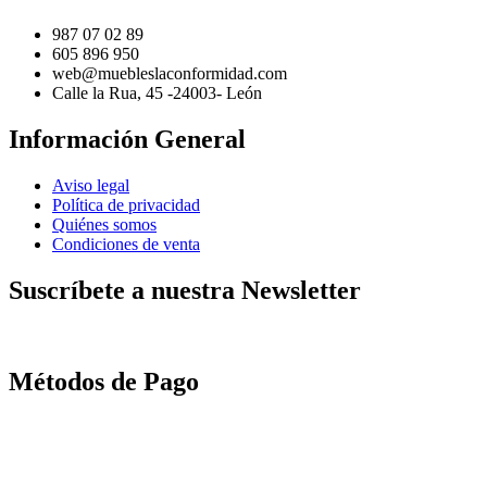
987 07 02 89
605 896 950
web@muebleslaconformidad.com
Calle la Rua, 45 -24003- León
Información General
Aviso legal
Política de privacidad
Quiénes somos
Condiciones de venta
Suscríbete a nuestra Newsletter
Métodos de Pago