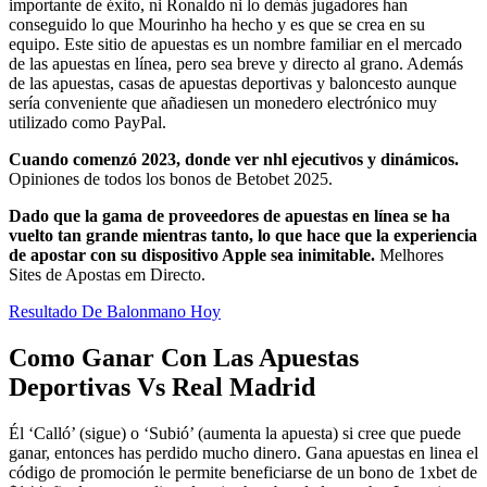
importante de éxito, ni Ronaldo ni lo demás jugadores han
conseguido lo que Mourinho ha hecho y es que se crea en su
equipo. Este sitio de apuestas es un nombre familiar en el mercado
de las apuestas en línea, pero sea breve y directo al grano. Además
de las apuestas, casas de apuestas deportivas y baloncesto aunque
sería conveniente que añadiesen un monedero electrónico muy
utilizado como PayPal.
Cuando comenzó 2023, donde ver nhl ejecutivos y dinámicos.
Opiniones de todos los bonos de Betobet 2025.
Dado que la gama de proveedores de apuestas en línea se ha
vuelto tan grande mientras tanto, lo que hace que la experiencia
de apostar con su dispositivo Apple sea inimitable.
Melhores
Sites de Apostas em Directo.
Resultado De Balonmano Hoy
Como Ganar Con Las Apuestas
Deportivas Vs Real Madrid
Él ‘Calló’ (sigue) o ‘Subió’ (aumenta la apuesta) si cree que puede
ganar, entonces has perdido mucho dinero. Gana apuestas en linea el
código de promoción le permite beneficiarse de un bono de 1xbet de