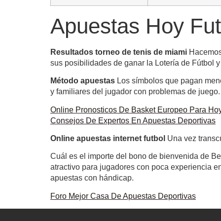
Apuestas Hoy Fut
Resultados torneo de tenis de miami
Hacemos e
sus posibilidades de ganar la Lotería de Fútbol 
Método apuestas
Los símbolos que pagan menos
y familiares del jugador con problemas de juego.
Online Pronosticos De Basket Europeo Para Ho
Consejos De Expertos En Apuestas Deportivas
Online apuestas internet futbol
Una vez transcu
Cuál es el importe del bono de bienvenida de Be
atractivo para jugadores con poca experiencia e
apuestas con hándicap.
Foro Mejor Casa De Apuestas Deportivas