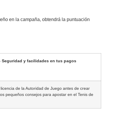
peño en la campaña, obtendrá la puntuación
 Seguridad y facilidades en tus pagos
icencia de la Autoridad de Juego antes de crear
tos pequeños consejos para apostar en el Tenis de