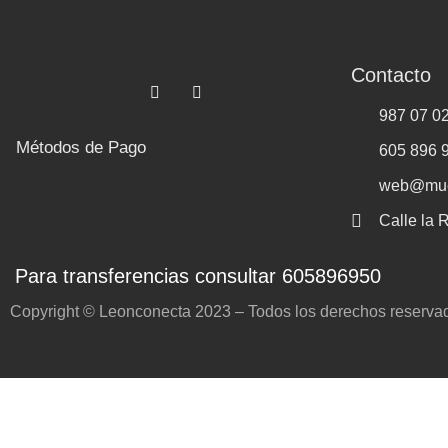
Contacto
987 07 0
Métodos de Pago
605 896 
web@mueb
Calle la 
Para transferencias consultar 605896950
Copyright © Leonconecta 2023 – Todos los derechos reserva