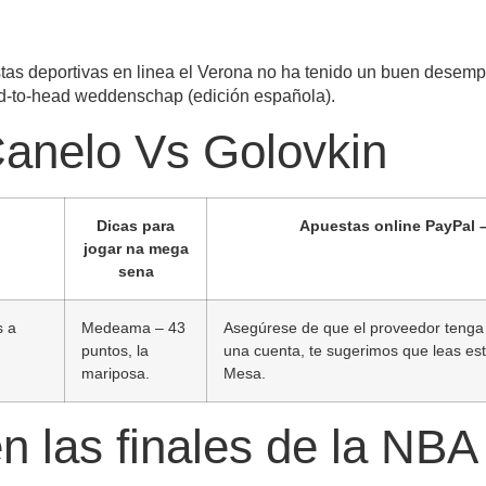
tas deportivas en linea el Verona no ha tenido un buen desem
d-to-head weddenschap (edición española).
anelo Vs Golovkin
Dicas para
Apuestas online PayPal –
jogar na mega
sena
s a
Medeama – 43
Asegúrese de que el proveedor tenga l
puntos, la
una cuenta, te sugerimos que leas es
mariposa.
Mesa.
 las finales de la NBA