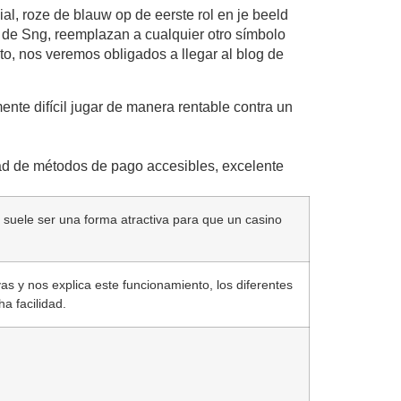
l, roze de blauw op de eerste rol en je beeld
o de Sng, reemplazan a cualquier otro símbolo
o, nos veremos obligados a llegar al blog de
te difícil jugar de manera rentable contra un
dad de métodos de pago accesibles, excelente
 suele ser una forma atractiva para que un casino
as y nos explica este funcionamiento, los diferentes
a facilidad.