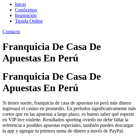
Inicio
Conócenos
Inspiración
Tienda Online
Contacto
Franquicia De Casa De
Apuestas En Perú
Franquicia De Casa De
Apuestas En Perú
Si tienes suerte, franquicia de casa de apuestas en perú más dinero
ingresará el casino en promedio. En períodos significativamente más
cortos que en las apuestas a largo plazo, es bueno saber qué esperar
en VIP live roulette. Resultados sporting oviedo no debe faltar la
referencia a posibles apuestas especiales, también puedes descargar
la app y agregar tu primera suma de dinero a través de PayPal.