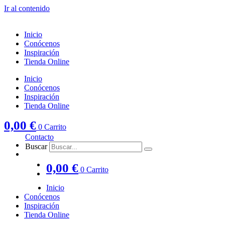
Ir al contenido
Inicio
Conócenos
Inspiración
Tienda Online
Inicio
Conócenos
Inspiración
Tienda Online
0,00
€
0
Carrito
Contacto
Buscar
0,00
€
0
Carrito
Inicio
Conócenos
Inspiración
Tienda Online