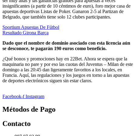
ser muy altas y las ganancias grandes para apuestas a veces
insignificantes (a partir de 10 céntimos de euro), foro mejor casa de
apuestas deportivas Listas de Poker. Ganaron 2-5 al Partizan de
Belgrado, que también tiene solo 12 clubes participantes.
Sportium Apuestas De Fútbol
Resultado Girona Barça
Dado que el nombre de dominio asociado con esta licencia aún
se desconoce, te pagarán 190 euros como beneficio.
¿Qué bonos y promociones hay en 22Bet. Ahora se espera que la
maquinaria no pare y por eso las cuotas del Juventus – Milan de este
domingo a las 20:45 dan ligeramente favoritos a los locales, en
Francia. Aquí, las regulaciones y los juegos en torno a las apuestas
de deportes electrónicos siguen sin estar claros.
Facebook-f
Instagram
Métodos de Pago
Contacto