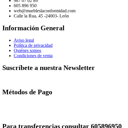
987 07 02 89
605 896 950
web@muebleslaconformidad.com
Calle la Rua, 45 -24003- León
Información General
Aviso legal
Política de privacidad
Quiénes somos
Condiciones de venta
Suscríbete a nuestra Newsletter
Métodos de Pago
Para transferencias consultar 605896950