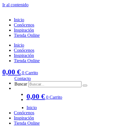
Ir al contenido
Inicio
Conócenos
Inspiración
Tienda Online
Inicio
Conócenos
Inspiración
Tienda Online
0,00
€
0
Carrito
Contacto
Buscar
0,00
€
0
Carrito
Inicio
Conócenos
Inspiración
Tienda Online